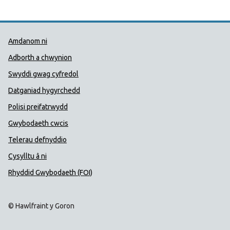
Dolenni Cymorth Iechyd Cyhoedd
Amdanom ni
Adborth a chwynion
Swyddi gwag cyfredol
Datganiad hygyrchedd
Polisi preifatrwydd
Gwybodaeth cwcis
Telerau defnyddio
Cysylltu â ni
Rhyddid Gwybodaeth (FOI)
© Hawlfraint y Goron