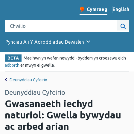
English
– Change 
Cymraeg
Newid iaith y wefan
Chwilio gwefan Iechyd Cyhoeddus Cymru
Chwi
Pynciau A i Y
Adroddiadau
Dewislen
BETA
Mae hwn yn wefan newydd - byddem yn croesawu eich
adborth
er mwyn ei gwella.
Deunyddiau Cyfeirio
Deunyddiau Cyfeirio
Gwasanaeth iechyd
naturiol: Gwella bywydau
ac arbed arian