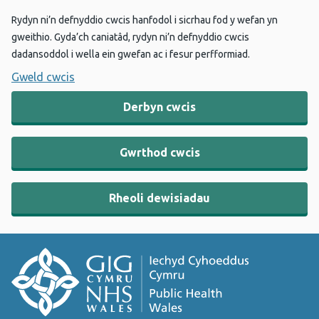
Rydyn ni’n defnyddio cwcis hanfodol i sicrhau fod y wefan yn
gweithio. Gyda’ch caniatâd, rydyn ni’n defnyddio cwcis
dadansoddol i wella ein gwefan ac i fesur perfformiad.
Gweld cwcis
Derbyn cwcis
Gwrthod cwcis
Rheoli dewisiadau