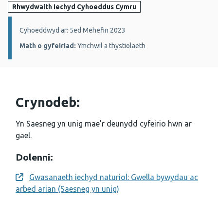
Rhwydwaith Iechyd Cyhoeddus Cymru
Manylion:
Cyhoeddwyd ar: 5ed Mehefin 2023
Math o gyfeiriad:
Ymchwil a thystiolaeth
Crynodeb:
Yn Saesneg yn unig mae’r deunydd cyfeirio hwn ar
gael.
Dolenni:
Gwasanaeth iechyd naturiol: Gwella bywydau ac
Opens a new window
arbed arian (Saesneg yn unig)