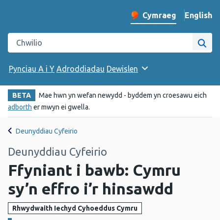
English
– Change 
Cymraeg
Newid iaith y wefan
Chwilio gwefan Iechyd Cyhoeddus Cymru
Chwi
Pynciau A i Y
Adroddiadau
Dewislen
BETA
Mae hwn yn wefan newydd - byddem yn croesawu eich
adborth
er mwyn ei gwella.
Deunyddiau Cyfeirio
Deunyddiau Cyfeirio
Ffyniant i bawb: Cymru
sy’n effro i’r hinsawdd
Rhwydwaith Iechyd Cyhoeddus Cymru