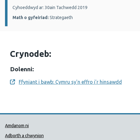
Manylion:
Cyhoeddwyd ar: 30ain Tachwedd 2019
Math o gyfeiriad:
Strategaeth
Crynodeb:
Dolenni:
Ffyniant i bawb: Cymru sy'n effro i'r hinsawdd
Opens a new window
Dolenni Cymorth Iechyd Cyhoedd
Amdanom ni
Adborth a chwynion