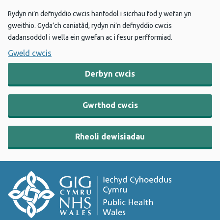
Rydyn ni’n defnyddio cwcis hanfodol i sicrhau fod y wefan yn
gweithio. Gyda’ch caniatâd, rydyn ni’n defnyddio cwcis
dadansoddol i wella ein gwefan ac i fesur perfformiad.
Gweld cwcis
Derbyn cwcis
Gwrthod cwcis
Rheoli dewisiadau