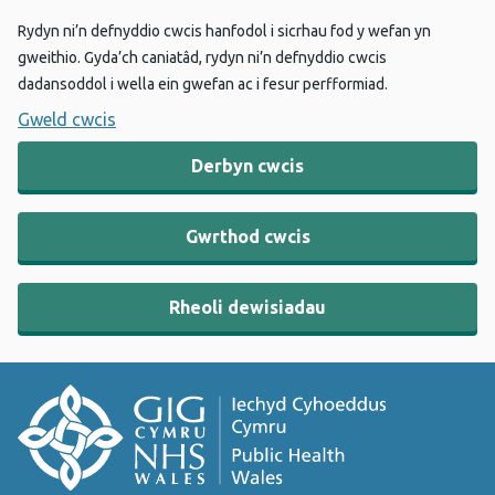
Rydyn ni’n defnyddio cwcis hanfodol i sicrhau fod y wefan yn
gweithio. Gyda’ch caniatâd, rydyn ni’n defnyddio cwcis
dadansoddol i wella ein gwefan ac i fesur perfformiad.
Gweld cwcis
Derbyn cwcis
Gwrthod cwcis
Rheoli dewisiadau