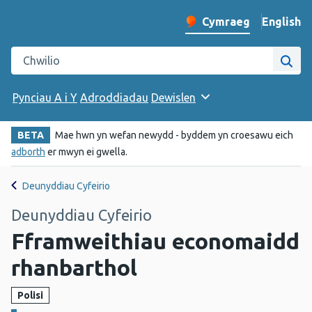
English
– Change 
Cymraeg
Newid iaith y wefan
Chwilio gwefan Iechyd Cyhoeddus Cymru
Chwi
Pynciau A i Y
Adroddiadau
Dewislen
BETA
Mae hwn yn wefan newydd - byddem yn croesawu eich
adborth
er mwyn ei gwella.
Deunyddiau Cyfeirio
Deunyddiau Cyfeirio
Fframweithiau economaidd
rhanbarthol
Polisi