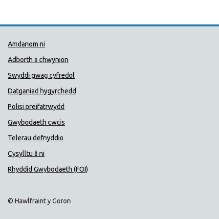
Dolenni Cymorth Iechyd Cyhoedd
Amdanom ni
Adborth a chwynion
Swyddi gwag cyfredol
Datganiad hygyrchedd
Polisi preifatrwydd
Gwybodaeth cwcis
Telerau defnyddio
Cysylltu â ni
Rhyddid Gwybodaeth (FOI)
© Hawlfraint y Goron