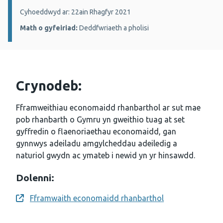
Manylion:
Cyhoeddwyd ar: 22ain Rhagfyr 2021
Math o gyfeiriad:
Deddfwriaeth a pholisi
Crynodeb:
Fframweithiau economaidd rhanbarthol ar sut mae
pob rhanbarth o Gymru yn gweithio tuag at set
gyffredin o flaenoriaethau economaidd, gan
gynnwys adeiladu amgylcheddau adeiledig a
naturiol gwydn ac ymateb i newid yn yr hinsawdd.
Dolenni:
Fframwaith economaidd rhanbarthol
Opens a new window