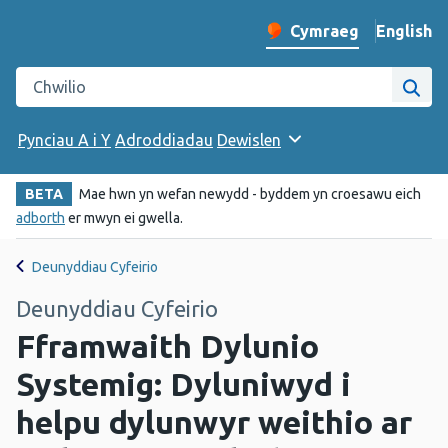
English
– Change 
Cymraeg
Newid iaith y wefan
Chwilio gwefan Iechyd Cyhoeddus Cymru
Chwi
Pynciau A i Y
Adroddiadau
Dewislen
BETA
Mae hwn yn wefan newydd - byddem yn croesawu eich
adborth
er mwyn ei gwella.
Deunyddiau Cyfeirio
Deunyddiau Cyfeirio
Fframwaith Dylunio
Systemig: Dyluniwyd i
helpu dylunwyr weithio ar