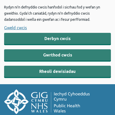
Rydyn ni’n defnyddio cwcis hanfodol i sicrhau fod y wefan yn
gweithio. Gyda’ch caniatâd, rydyn ni’n defnyddio cwcis
dadansoddol i wella ein gwefan ac i fesur perfformiad.
Gweld cwcis
Derbyn cwcis
Gwrthod cwcis
Rheoli dewisiadau