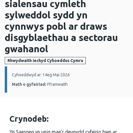
sialensau cymleth
sylweddol sydd yn
cynnwys pobl ar draws
disgyblaethau a sectorau
gwahanol
Rhwydwaith Iechyd Cyhoeddus Cymru
Manylion:
Cyhoeddwyd ar: 14eg Mai 2026
Math o gyfeiriad:
Fframwaith
Crynodeb:
Yn Saesneg yn unig mae’r deunydd cyfeirio hwn ar