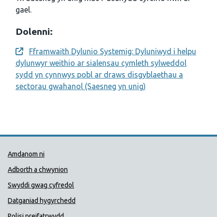
gael.
Dolenni:
Fframwaith Dylunio Systemig: Dyluniwyd i helpu
Opens a new window
dylunwyr weithio ar sialensau cymleth sylweddol
sydd yn cynnwys pobl ar draws disgyblaethau a
sectorau gwahanol (Saesneg yn unig)
Dolenni Cymorth Iechyd Cyhoedd
Amdanom ni
Adborth a chwynion
Swyddi gwag cyfredol
Datganiad hygyrchedd
Polisi preifatrwydd