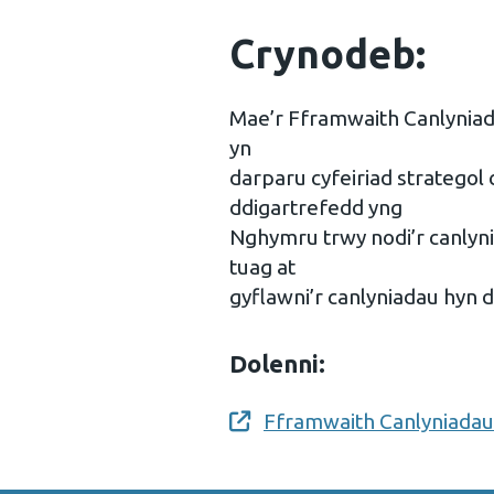
Crynodeb:
Mae’r Fframwaith Canlyniad
yn
darparu cyfeiriad strategol c
ddigartrefedd yng
Nghymru trwy nodi’r canlyn
tuag at
gyflawni’r canlyniadau hyn 
Dolenni:
Fframwaith Canlyniadau 
Opens a new window