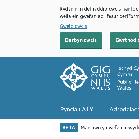
Rydyn ni’n defnyddio cwcis hanfodo
wella ein gwefan ac i fesur perfform
Gweld cwcis
Derbyn cwcis
Gwrthod 
Pynciau A i Y
Adroddiad
BETA
Mae hwn yn wefan newydd