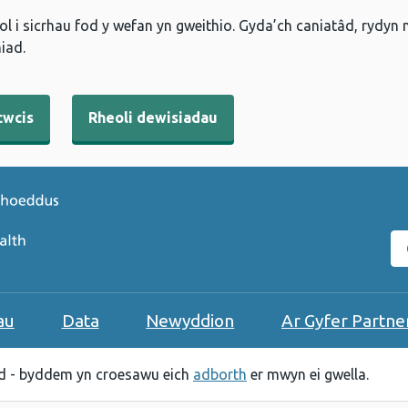
l i sicrhau fod y wefan yn gweithio. Gyda’ch caniatâd, rydyn
iad.
cwcis
Rheoli dewisiadau
C
au
Data
Newyddion
Ar Gyfer Partne
 - byddem yn croesawu eich
adborth
er mwyn ei gwella.