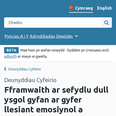
English
– Change 
Cymraeg
Newid iaith y wefan
Chwilio gwefan Iechyd Cyhoeddus Cymru
Chwi
Pynciau A i Y
Adroddiadau
Dewislen
BETA
Mae hwn yn wefan newydd - byddem yn croesawu eich
adborth
er mwyn ei gwella.
Deunyddiau Cyfeirio
Deunyddiau Cyfeirio
Fframwaith ar sefydlu dull
ysgol gyfan ar gyfer
llesiant emosiynol a