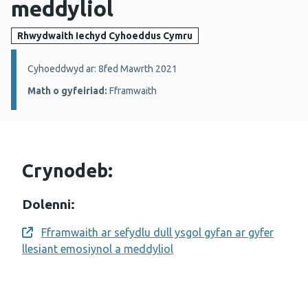
meddyliol
Rhwydwaith Iechyd Cyhoeddus Cymru
Manylion:
Cyhoeddwyd ar: 8fed Mawrth 2021
Math o gyfeiriad:
Fframwaith
Crynodeb:
Dolenni:
Fframwaith ar sefydlu dull ysgol gyfan ar gyfer
Opens a new window
llesiant emosiynol a meddyliol