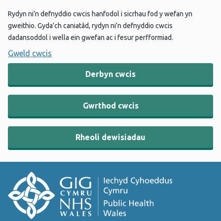
Rydyn ni’n defnyddio cwcis hanfodol i sicrhau fod y wefan yn
gweithio. Gyda’ch caniatâd, rydyn ni’n defnyddio cwcis
dadansoddol i wella ein gwefan ac i fesur perfformiad.
Gweld cwcis
Derbyn cwcis
Gwrthod cwcis
Rheoli dewisiadau