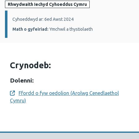
Rhwydwaith Iechyd Cyhoeddus Cymru
Manylion:
Cyhoeddwyd ar: 6ed Awst 2024
Math o gyfeiriad:
Ymchwil a thystiolaeth
Crynodeb:
Dolenni:
Ffordd o fyw oedolion (Arolwg Cenedlaethol
Opens a new window
Cymru)