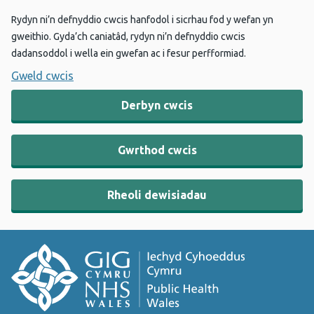
Rydyn ni’n defnyddio cwcis hanfodol i sicrhau fod y wefan yn
gweithio. Gyda’ch caniatâd, rydyn ni’n defnyddio cwcis
dadansoddol i wella ein gwefan ac i fesur perfformiad.
Gweld cwcis
Derbyn cwcis
Gwrthod cwcis
Rheoli dewisiadau