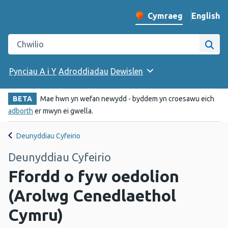
English
– Change 
Cymraeg
Newid iaith y wefan
Chwilio gwefan Iechyd Cyhoeddus Cymru
Chwi
Pynciau A i Y
Adroddiadau
Dewislen
BETA
Mae hwn yn wefan newydd - byddem yn croesawu eich
adborth
er mwyn ei gwella.
Deunyddiau Cyfeirio
Deunyddiau Cyfeirio
Ffordd o fyw oedolion
(Arolwg Cenedlaethol
Cymru)