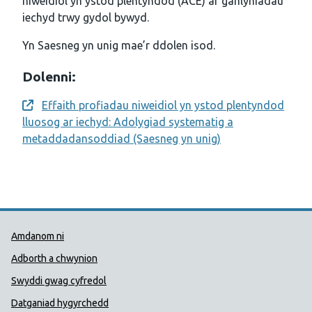
niweidiol yn ystod plentyndod (ACE) ar ganlyniadau
iechyd trwy gydol bywyd.
Yn Saesneg yn unig mae’r ddolen isod.
Dolenni:
Effaith profiadau niweidiol yn ystod plentyndod
Opens a new window
lluosog ar iechyd: Adolygiad systematig a
metaddadansoddiad (Saesneg yn unig)
Dolenni Cymorth Iechyd Cyhoedd
Amdanom ni
Adborth a chwynion
Swyddi gwag cyfredol
Datganiad hygyrchedd