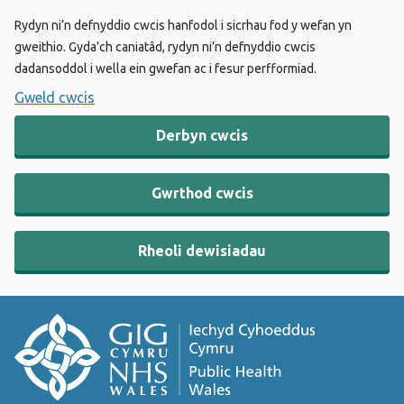
Rydyn ni’n defnyddio cwcis hanfodol i sicrhau fod y wefan yn
gweithio. Gyda’ch caniatâd, rydyn ni’n defnyddio cwcis
dadansoddol i wella ein gwefan ac i fesur perfformiad.
Gweld cwcis
Derbyn cwcis
Gwrthod cwcis
Rheoli dewisiadau