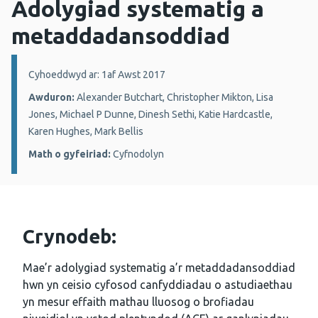
Adolygiad systematig a
metaddadansoddiad
Manylion:
Cyhoeddwyd ar: 1af Awst 2017
Awduron:
Alexander Butchart, Christopher Mikton, Lisa
Jones, Michael P Dunne, Dinesh Sethi, Katie Hardcastle,
Karen Hughes, Mark Bellis
Math o gyfeiriad:
Cyfnodolyn
Crynodeb:
Mae’r adolygiad systematig a’r metaddadansoddiad
hwn yn ceisio cyfosod canfyddiadau o astudiaethau
yn mesur effaith mathau lluosog o brofiadau