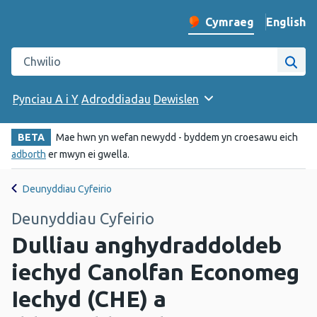
English
– Change 
Cymraeg
Newid iaith y wefan
Chwilio gwefan Iechyd Cyhoeddus Cymru
Chwi
Pynciau A i Y
Adroddiadau
Dewislen
BETA
Mae hwn yn wefan newydd - byddem yn croesawu eich
adborth
er mwyn ei gwella.
Deunyddiau Cyfeirio
Deunyddiau Cyfeirio
Dulliau anghydraddoldeb
iechyd Canolfan Economeg
Iechyd (CHE) a