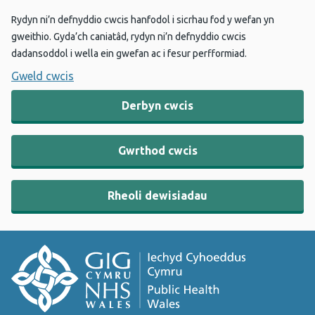
Rydyn ni’n defnyddio cwcis hanfodol i sicrhau fod y wefan yn
gweithio. Gyda’ch caniatâd, rydyn ni’n defnyddio cwcis
dadansoddol i wella ein gwefan ac i fesur perfformiad.
Gweld cwcis
Derbyn cwcis
Gwrthod cwcis
Rheoli dewisiadau