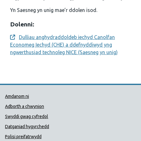
Yn Saesneg yn unig mae’r ddolen isod.
Dolenni:
Dulliau anghydraddoldeb iechyd Canolfan
Opens a new window
Economeg Iechyd (CHE) a ddefnyddiwyd yng
ngwerthusiad technoleg NICE (Saesneg yn unig)
Dolenni Cymorth Iechyd Cyhoedd
Amdanom ni
Adborth a chwynion
Swyddi gwag cyfredol
Datganiad hygyrchedd
Polisi preifatrwydd