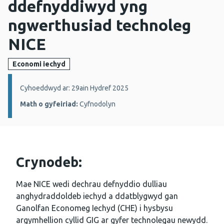
ddefnyddiwyd yng
ngwerthusiad technoleg
NICE
Economi iechyd
Manylion:
Cyhoeddwyd ar: 29ain Hydref 2025
Math o gyfeiriad:
Cyfnodolyn
Crynodeb:
Mae NICE wedi dechrau defnyddio dulliau
anghydraddoldeb iechyd a ddatblygwyd gan
Ganolfan Economeg Iechyd (CHE) i hysbysu
argymhellion cyllid GIG ar gyfer technolegau newydd.