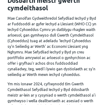
Dosbarth meistr gwerth
cymdeithasol
Mae Canolfan Gydweithredol Sefydliad Iechyd y Byd
ar Fuddsoddi ar gyfer Iechyd a Llesiant (WHO CC) yn
Iechyd Cyhoeddus Cymru yn datblygu rhaglen waith
arloesol, gan gymhwyso dull Gwerth Cymdeithasol
(Cyhoeddus) tuag at adeiladu ‘Iechyd Cyhoeddus
sy’n Seiliedig ar Werth’ ac Economi Llesiant yng
Nghymru. Mae Sefydliad Iechyd y Byd yn creu
portffolio amrywiol ac arloesol o gynhyrchion ac
offer i gryfhau’r achos dros fuddsoddiad
cynaliadwy, teg, wedi’i lywio gan dystiolaeth ac sy’n
seiliedig ar Werth mewn iechyd cyhoeddus.
Ym mis Ionawr 2024, cyflwynodd tîm Gwerth
Cymdeithasol Sefydliad Iechyd y Byd ddosbarth
meistr ar-lein ar y cysyniad o werth cymdeithasol a’i
gymhwyso i wella dealltwriaeth ac asesiad o werth