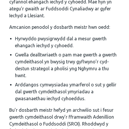
cyfannol ehangach iechyd y cyhoedd. Mae hyn yn
ategu’r gwaith ar Fuddsoddi Cynaliadwy ar gyfer
Iechyd a Llesiant.
Amcanion penodol y dosbarth meistr hwn oedd:
Hyrwyddo pwysigrwydd dal a mesur gwerth
ehangach iechyd y cyhoedd.
Gwella dealltwriaeth o pam mae gwerth a gwerth
cymdeithasol yn bwysig trwy gyflwyno’r cyd-
destun strategol a pholisi yng Nghymru a thu
hwnt.
Arddangos cymwysiadau ymarferol o sut y gellir
dal gwerth cymdeithasol ymyriadau a
gwasanaethau iechyd cyhoeddus.
Bu’r dosbarth meistr hefyd yn archwilio sut i fesur
gwerth cymdeithasol drwy’r fframwaith Adenillion
Cymdeithasol o Fuddsoddi (SROI). Rhoddwyd y