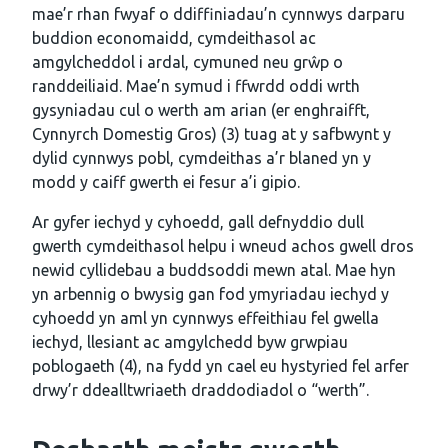
mae’r rhan fwyaf o ddiffiniadau’n cynnwys darparu
buddion economaidd, cymdeithasol ac
amgylcheddol i ardal, cymuned neu grŵp o
randdeiliaid. Mae’n symud i ffwrdd oddi wrth
gysyniadau cul o werth am arian (er enghraifft,
Cynnyrch Domestig Gros) (3) tuag at y safbwynt y
dylid cynnwys pobl, cymdeithas a’r blaned yn y
modd y caiff gwerth ei fesur a’i gipio.
Ar gyfer iechyd y cyhoedd, gall defnyddio dull
gwerth cymdeithasol helpu i wneud achos gwell dros
newid cyllidebau a buddsoddi mewn atal. Mae hyn
yn arbennig o bwysig gan fod ymyriadau iechyd y
cyhoedd yn aml yn cynnwys effeithiau fel gwella
iechyd, llesiant ac amgylchedd byw grwpiau
poblogaeth (4), na fydd yn cael eu hystyried fel arfer
drwy’r ddealltwriaeth draddodiadol o “werth”.