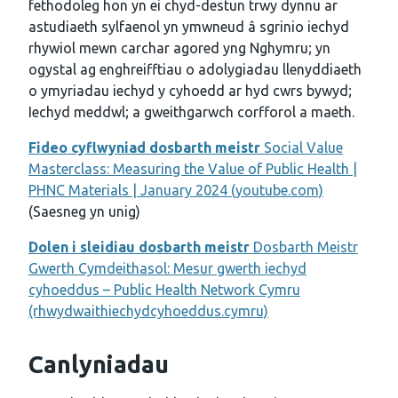
fethodoleg hon yn ei chyd-destun trwy dynnu ar
astudiaeth sylfaenol yn ymwneud â sgrinio iechyd
rhywiol mewn carchar agored yng Nghymru; yn
ogystal ag enghreifftiau o adolygiadau llenyddiaeth
o ymyriadau iechyd y cyhoedd ar hyd cwrs bywyd;
Iechyd meddwl; a gweithgarwch corfforol a maeth.
Fideo cyflwyniad dosbarth meistr
Social Value
Masterclass: Measuring the Value of Public Health |
PHNC Materials | January 2024 (youtube.com)
(Saesneg yn unig)
Dolen i sleidiau dosbarth meistr
Dosbarth Meistr
Gwerth Cymdeithasol: Mesur gwerth iechyd
cyhoeddus – Public Health Network Cymru
(rhwydwaithiechydcyhoeddus.cymru)
Canlyniadau