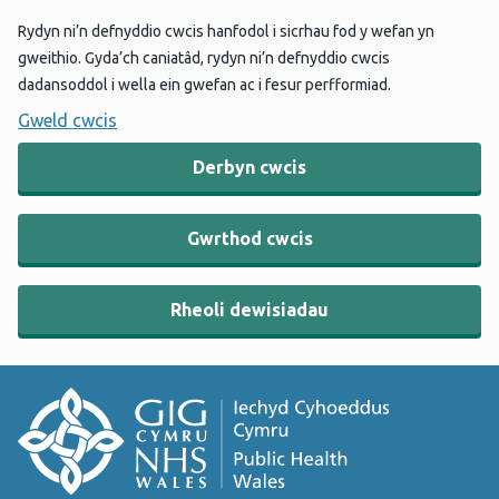
Rydyn ni’n defnyddio cwcis hanfodol i sicrhau fod y wefan yn
gweithio. Gyda’ch caniatâd, rydyn ni’n defnyddio cwcis
dadansoddol i wella ein gwefan ac i fesur perfformiad.
Gweld cwcis
Derbyn cwcis
Gwrthod cwcis
Rheoli dewisiadau