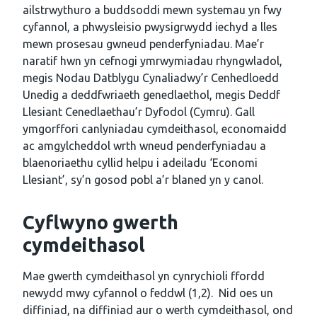
ailstrwythuro a buddsoddi mewn systemau yn fwy
cyfannol, a phwysleisio pwysigrwydd iechyd a lles
mewn prosesau gwneud penderfyniadau. Mae’r
naratif hwn yn cefnogi ymrwymiadau rhyngwladol,
megis Nodau Datblygu Cynaliadwy’r Cenhedloedd
Unedig a deddfwriaeth genedlaethol, megis Deddf
Llesiant Cenedlaethau’r Dyfodol (Cymru). Gall
ymgorffori canlyniadau cymdeithasol, economaidd
ac amgylcheddol wrth wneud penderfyniadau a
blaenoriaethu cyllid helpu i adeiladu ‘Economi
Llesiant’, sy’n gosod pobl a’r blaned yn y canol.
Cyflwyno gwerth
cymdeithasol
Mae gwerth cymdeithasol yn cynrychioli ffordd
newydd mwy cyfannol o feddwl (1,2). Nid oes un
diffiniad, na diffiniad aur o werth cymdeithasol, ond