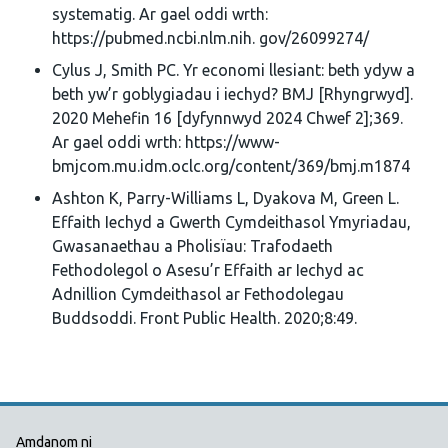
systematig. Ar gael oddi wrth:
https://pubmed.ncbi.nlm.nih. gov/26099274/
Cylus J, Smith PC. Yr economi llesiant: beth ydyw a
beth yw’r goblygiadau i iechyd? BMJ [Rhyngrwyd].
2020 Mehefin 16 [dyfynnwyd 2024 Chwef 2];369.
Ar gael oddi wrth: https://www-
bmjcom.mu.idm.oclc.org/content/369/bmj.m1874
Ashton K, Parry-Williams L, Dyakova M, Green L.
Effaith Iechyd a Gwerth Cymdeithasol Ymyriadau,
Gwasanaethau a Pholisïau: Trafodaeth
Fethodolegol o Asesu’r Effaith ar Iechyd ac
Adnillion Cymdeithasol ar Fethodolegau
Buddsoddi. Front Public Health. 2020;8:49.
Dolenni Cymorth Iechyd Cyhoedd
Amdanom ni