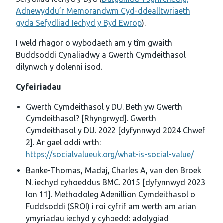
Adnewyddu’r Memorandwm Cyd-ddealltwriaeth
gyda Sefydliad Iechyd y Byd Ewrop
).
I weld rhagor o wybodaeth am y tîm gwaith
Buddsoddi Cynaliadwy a Gwerth Cymdeithasol
dilynwch y dolenni isod.
Cyfeiriadau
Gwerth Cymdeithasol y DU. Beth yw Gwerth
Cymdeithasol? [Rhyngrwyd]. Gwerth
Cymdeithasol y DU. 2022 [dyfynnwyd 2024 Chwef
2]. Ar gael oddi wrth:
https://socialvalueuk.org/what-is-social-value/
Banke-Thomas, Madaj, Charles A, van den Broek
N. iechyd cyhoeddus BMC. 2015 [dyfynnwyd 2023
Ion 11]. Methodoleg Adenillion Cymdeithasol o
Fuddsoddi (SROI) i roi cyfrif am werth am arian
ymyriadau iechyd y cyhoedd: adolygiad