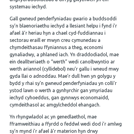
systemau iechyd.
Gall gwneud penderfyniadau gwario a buddsoddi
sy’n blaenoriaethu iechyd a llesiant helpu i fynd i’r
afael â’r heriau hyn a chael cyd-fuddiannau i
sectorau eraill er mwyn creu cymunedau a
chymdeithasau ffyniannus a theg, economi
gynaliadwy, a phlaned iach. Yn draddodiadol, mae
ein dealltwriaeth o “werth” wedi canolbwyntio ar
werth ariannol (cyllidebol) neu’r gallu i wneud mwy
gyda llai o adnoddau. Mae’r dull hwn yn golygu y
bydd y rhai sy’n gwneud penderfyniadau yn colli’r
ystod lawn o werth a gynhyrchir gan ymyriadau
iechyd cyhoeddus, gan gynnwys economaidd,
cymdeithasol ac amgylcheddol ehangach.
Yn rhyngwladol ac yn genedlaethol, mae
fframweithiau a ffyrdd o feddwl wedi dod i’r amlwg
sy’n mynd i’r afael â’r materion hyn drwy