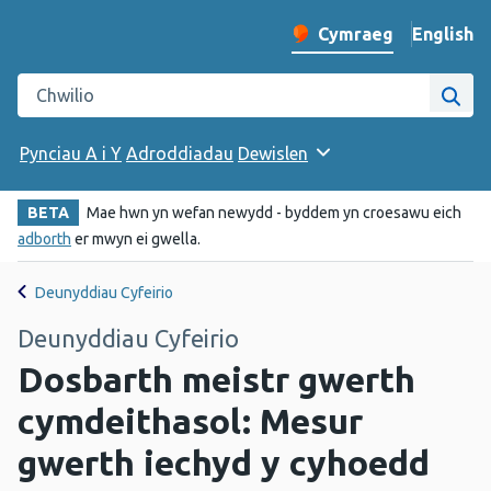
English
– Change 
Cymraeg
Newid iaith y wefan
Chwilio gwefan Iechyd Cyhoeddus Cymru
Chwi
Pynciau A i Y
Adroddiadau
Dewislen
BETA
Mae hwn yn wefan newydd - byddem yn croesawu eich
adborth
er mwyn ei gwella.
Deunyddiau Cyfeirio
Deunyddiau Cyfeirio
Dosbarth meistr gwerth
cymdeithasol: Mesur
gwerth iechyd y cyhoedd