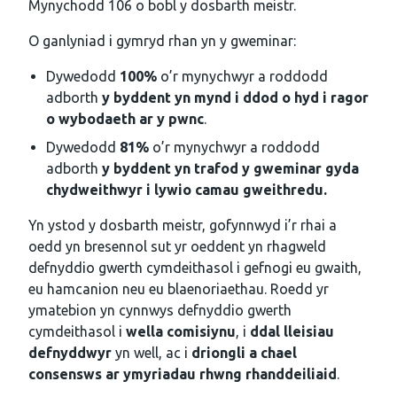
Mynychodd 106 o bobl y dosbarth meistr.
O ganlyniad i gymryd rhan yn y gweminar:
Dywedodd
100%
o’r mynychwyr a roddodd
adborth
y byddent yn mynd i ddod o hyd i ragor
o wybodaeth ar y pwnc
.
Dywedodd
81%
o’r mynychwyr a roddodd
adborth
y byddent yn trafod y gweminar gyda
chydweithwyr i lywio camau gweithredu.
Yn ystod y dosbarth meistr, gofynnwyd i’r rhai a
oedd yn bresennol sut yr oeddent yn rhagweld
defnyddio gwerth cymdeithasol i gefnogi eu gwaith,
eu hamcanion neu eu blaenoriaethau. Roedd yr
ymatebion yn cynnwys defnyddio gwerth
cymdeithasol i
wella comisiynu
, i
ddal lleisiau
defnyddwyr
yn well, ac i
driongli a chael
consensws ar ymyriadau rhwng rhanddeiliaid
.