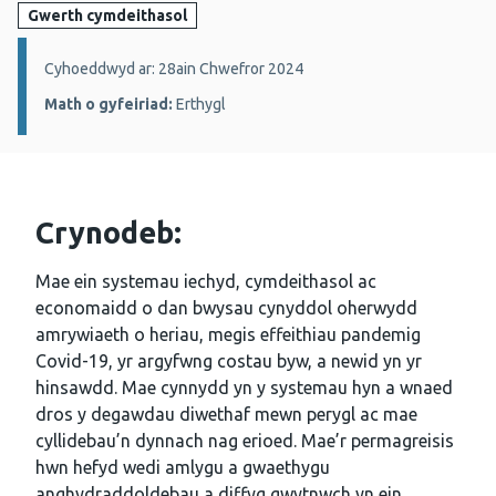
Gwerth cymdeithasol
Manylion:
Cyhoeddwyd ar: 28ain Chwefror 2024
Math o gyfeiriad:
Erthygl
Crynodeb:
Mae ein systemau iechyd, cymdeithasol ac
economaidd o dan bwysau cynyddol oherwydd
amrywiaeth o heriau, megis effeithiau pandemig
Covid-19, yr argyfwng costau byw, a newid yn yr
hinsawdd. Mae cynnydd yn y systemau hyn a wnaed
dros y degawdau diwethaf mewn perygl ac mae
cyllidebau’n dynnach nag erioed. Mae’r permagreisis
hwn hefyd wedi amlygu a gwaethygu
anghydraddoldebau a diffyg gwytnwch yn ein