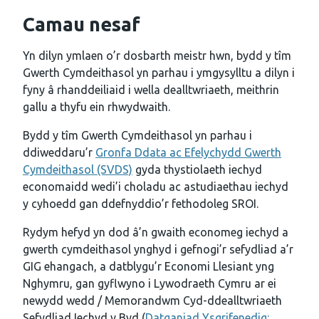
Camau nesaf
Yn dilyn ymlaen o’r dosbarth meistr hwn, bydd y tîm
Gwerth Cymdeithasol yn parhau i ymgysylltu a dilyn i
fyny â rhanddeiliaid i wella dealltwriaeth, meithrin
gallu a thyfu ein rhwydwaith.
Bydd y tîm Gwerth Cymdeithasol yn parhau i
ddiweddaru’r
Gronfa Ddata ac Efelychydd Gwerth
Cymdeithasol (SVDS)
gyda thystiolaeth iechyd
economaidd wedi’i choladu ac astudiaethau iechyd
y cyhoedd gan ddefnyddio’r fethodoleg SROI.
Rydym hefyd yn dod â’n gwaith economeg iechyd a
gwerth cymdeithasol ynghyd i gefnogi’r sefydliad a’r
GIG ehangach, a datblygu’r Economi Llesiant yng
Nghymru, gan gyflwyno i Lywodraeth Cymru ar ei
newydd wedd / Memorandwm Cyd-ddealltwriaeth
Sefydliad Iechyd y Byd (
Datganiad Ysgrifenedig: