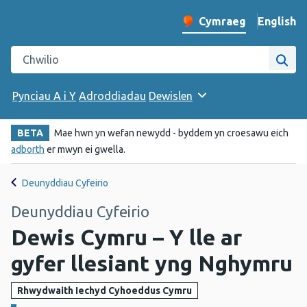
English
– Change 
Cymraeg
Newid iaith y wefan
Chwilio gwefan Iechyd Cyhoeddus Cymru
Chwi
Pynciau A i Y
Adroddiadau
Dewislen
BETA
Mae hwn yn wefan newydd - byddem yn croesawu eich
adborth
er mwyn ei gwella.
Deunyddiau Cyfeirio
Deunyddiau Cyfeirio
Dewis Cymru – Y lle ar
gyfer llesiant yng Nghymru
Rhwydwaith Iechyd Cyhoeddus Cymru