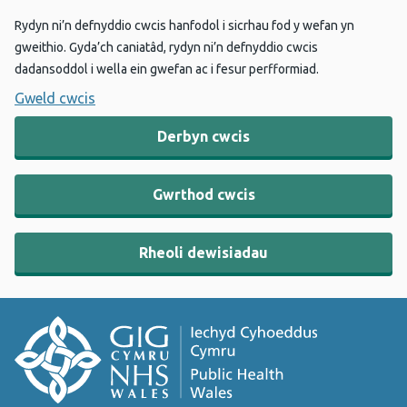
Rydyn ni’n defnyddio cwcis hanfodol i sicrhau fod y wefan yn
gweithio. Gyda’ch caniatâd, rydyn ni’n defnyddio cwcis
dadansoddol i wella ein gwefan ac i fesur perfformiad.
Gweld cwcis
Derbyn cwcis
Gwrthod cwcis
Rheoli dewisiadau