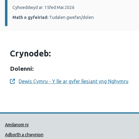
Manylion:
Cyhoeddwyd ar: 15fed Mai 2026
Math o gyfeiriad:
Tudalen gwefan/dolen
Crynodeb:
Dolenni:
Dewis Cymru - Y lle ar gyfer llesiant yng Nghymru
Opens a new window
Dolenni Cymorth Iechyd Cyhoedd
Amdanom ni
Adborth a chwynion