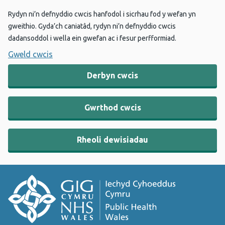
Rydyn ni’n defnyddio cwcis hanfodol i sicrhau fod y wefan yn
gweithio. Gyda’ch caniatâd, rydyn ni’n defnyddio cwcis
dadansoddol i wella ein gwefan ac i fesur perfformiad.
Gweld cwcis
Derbyn cwcis
Gwrthod cwcis
Rheoli dewisiadau