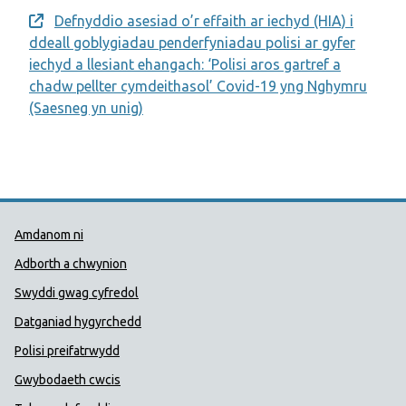
Defnyddio asesiad o’r effaith ar iechyd (HIA) i
Opens a new window
ddeall goblygiadau penderfyniadau polisi ar gyfer
iechyd a llesiant ehangach: ‘Polisi aros gartref a
chadw pellter cymdeithasol’ Covid-19 yng Nghymru
(Saesneg yn unig)
Dolenni Cymorth Iechyd Cyhoedd
Amdanom ni
Adborth a chwynion
Swyddi gwag cyfredol
Datganiad hygyrchedd
Polisi preifatrwydd
Gwybodaeth cwcis