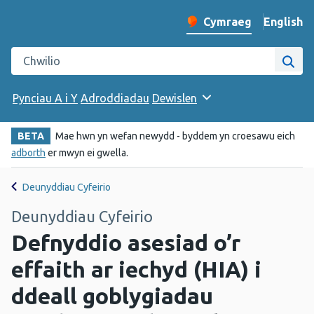
English
– Change 
Cymraeg
Newid iaith y wefan
Chwilio gwefan Iechyd Cyhoeddus Cymru
Chwi
Pynciau A i Y
Adroddiadau
Dewislen
BETA
Mae hwn yn wefan newydd - byddem yn croesawu eich
adborth
er mwyn ei gwella.
Deunyddiau Cyfeirio
Deunyddiau Cyfeirio
Defnyddio asesiad o’r
effaith ar iechyd (HIA) i
ddeall goblygiadau