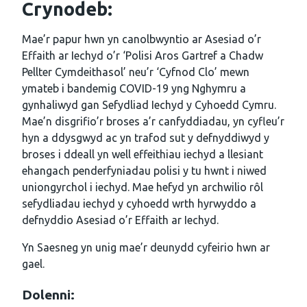
Crynodeb:
Mae’r papur hwn yn canolbwyntio ar Asesiad o’r
Effaith ar Iechyd o’r ‘Polisi Aros Gartref a Chadw
Pellter Cymdeithasol’ neu’r ‘Cyfnod Clo’ mewn
ymateb i bandemig COVID-19 yng Nghymru a
gynhaliwyd gan Sefydliad Iechyd y Cyhoedd Cymru.
Mae’n disgrifio’r broses a’r canfyddiadau, yn cyfleu’r
hyn a ddysgwyd ac yn trafod sut y defnyddiwyd y
broses i ddeall yn well effeithiau iechyd a llesiant
ehangach penderfyniadau polisi y tu hwnt i niwed
uniongyrchol i iechyd. Mae hefyd yn archwilio rôl
sefydliadau iechyd y cyhoedd wrth hyrwyddo a
defnyddio Asesiad o’r Effaith ar Iechyd.
Yn Saesneg yn unig mae’r deunydd cyfeirio hwn ar
gael.
Dolenni: