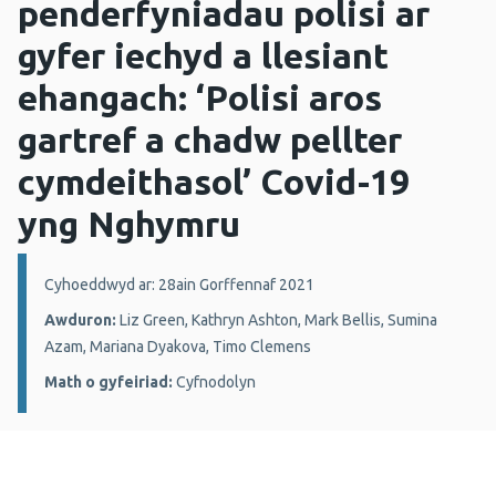
penderfyniadau polisi ar
gyfer iechyd a llesiant
ehangach: ‘Polisi aros
gartref a chadw pellter
cymdeithasol’ Covid-19
yng Nghymru
Manylion:
Cyhoeddwyd ar: 28ain Gorffennaf 2021
Awduron:
Liz Green, Kathryn Ashton, Mark Bellis, Sumina
Azam, Mariana Dyakova, Timo Clemens
Math o gyfeiriad:
Cyfnodolyn