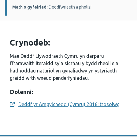
Math o gyfeiriad:
Deddfwriaeth a pholisi
Crynodeb:
Mae Deddf Llywodraeth Cymru yn darparu
fframwaith iteraidd sy’n sicrhau y bydd rheoli ein
hadnoddau naturiol yn gynaliadwy yn ystyriaeth
graidd wrth wneud penderfyniadau.
Dolenni:
Deddf yr Amgylchedd (Cymru) 2016: trosolwg
Opens a new window