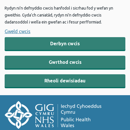
Rydyn ni’n defnyddio cwcis hanfodol i sicrhau fod y wefan yn
gweithio. Gyda’ch caniatâd, rydyn ni’n defnyddio cwcis
dadansoddol i wella ein gwefan ac i fesur perfformiad.
Gweld cwcis
Derbyn cwcis
Gwrthod cwcis
Rheoli dewisiadau