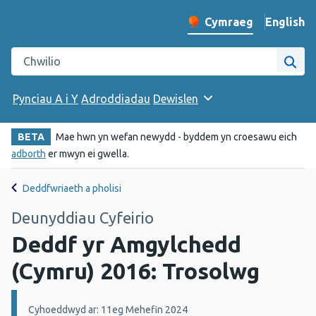
English
– Change 
Cymraeg
Newid iaith y wefan
Chwilio gwefan Iechyd Cyhoeddus Cymru
Chwi
Pynciau A i Y
Adroddiadau
Dewislen
BETA
Mae hwn yn wefan newydd - byddem yn croesawu eich
adborth
er mwyn ei gwella.
Deddfwriaeth a pholisi
Deunyddiau Cyfeirio
Deddf yr Amgylchedd
(Cymru) 2016: Trosolwg
Manylion:
Cyhoeddwyd ar: 11eg Mehefin 2024