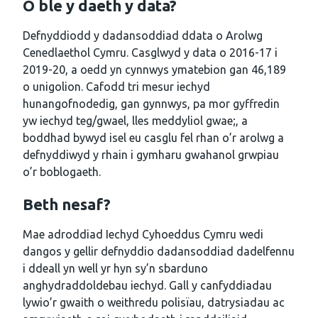
O ble y daeth y data?
Defnyddiodd y dadansoddiad ddata o Arolwg
Cenedlaethol Cymru. Casglwyd y data o 2016-17 i
2019-20, a oedd yn cynnwys ymatebion gan 46,189
o unigolion. Cafodd tri mesur iechyd
hunangofnodedig, gan gynnwys, pa mor gyffredin
yw iechyd teg/gwael, lles meddyliol gwae;, a
boddhad bywyd isel eu casglu fel rhan o’r arolwg a
defnyddiwyd y rhain i gymharu gwahanol grwpiau
o’r boblogaeth.
Beth nesaf?
Mae adroddiad Iechyd Cyhoeddus Cymru wedi
dangos y gellir defnyddio dadansoddiad dadelfennu
i ddeall yn well yr hyn sy’n sbarduno
anghydraddoldebau iechyd. Gall y canfyddiadau
lywio’r gwaith o weithredu polisïau, datrysiadau ac