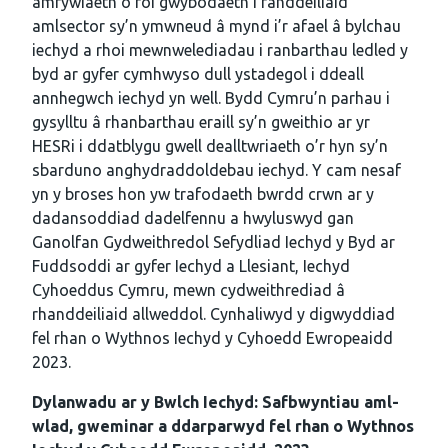
amrywiaeth o roi gwybodaeth i randdeiliaid
amlsector sy’n ymwneud â mynd i’r afael â bylchau
iechyd a rhoi mewnwelediadau i ranbarthau ledled y
byd ar gyfer cymhwyso dull ystadegol i ddeall
annhegwch iechyd yn well. Bydd Cymru’n parhau i
gysylltu â rhanbarthau eraill sy’n gweithio ar yr
HESRi i ddatblygu gwell dealltwriaeth o’r hyn sy’n
sbarduno anghydraddoldebau iechyd. Y cam nesaf
yn y broses hon yw trafodaeth bwrdd crwn ar y
dadansoddiad dadelfennu a hwyluswyd gan
Ganolfan Gydweithredol Sefydliad Iechyd y Byd ar
Fuddsoddi ar gyfer Iechyd a Llesiant, Iechyd
Cyhoeddus Cymru, mewn cydweithrediad â
rhanddeiliaid allweddol. Cynhaliwyd y digwyddiad
fel rhan o Wythnos Iechyd y Cyhoedd Ewropeaidd
2023.
Dylanwadu ar y Bwlch Iechyd: Safbwyntiau aml-
wlad, gweminar a ddarparwyd fel rhan o Wythnos