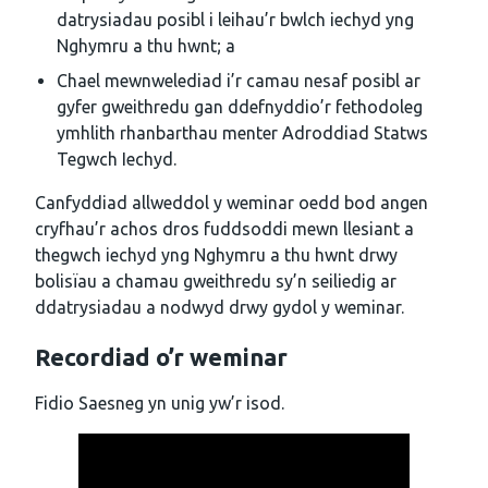
datrysiadau posibl i leihau’r bwlch iechyd yng
Nghymru a thu hwnt; a
Chael mewnwelediad i’r camau nesaf posibl ar
gyfer gweithredu gan ddefnyddio’r fethodoleg
ymhlith rhanbarthau menter Adroddiad Statws
Tegwch Iechyd.
Canfyddiad allweddol y weminar oedd bod angen
cryfhau’r achos dros fuddsoddi mewn llesiant a
thegwch iechyd yng Nghymru a thu hwnt drwy
bolisïau a chamau gweithredu sy’n seiliedig ar
ddatrysiadau a nodwyd drwy gydol y weminar.
R
ecordiad o’r weminar
Fidio Saesneg yn unig yw’r isod.