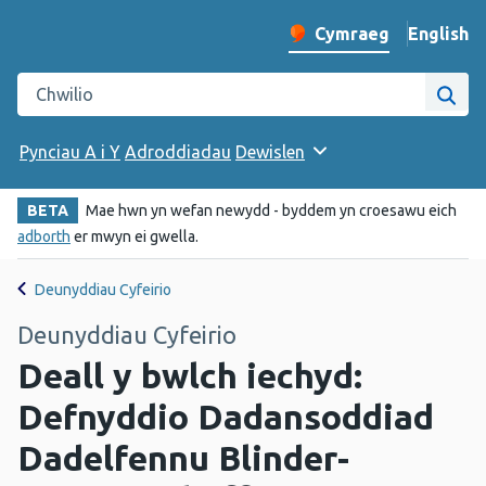
English
– Change 
Cymraeg
Newid iaith y wefan
Chwilio gwefan Iechyd Cyhoeddus Cymru
Chwi
Pynciau A i Y
Adroddiadau
Dewislen
BETA
Mae hwn yn wefan newydd - byddem yn croesawu eich
adborth
er mwyn ei gwella.
Deunyddiau Cyfeirio
Deunyddiau Cyfeirio
Deall y bwlch iechyd:
Defnyddio Dadansoddiad
Dadelfennu Blinder-