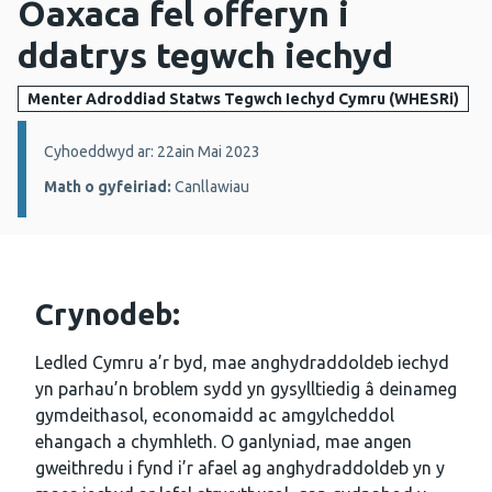
Oaxaca fel offeryn i
ddatrys tegwch iechyd
Menter Adroddiad Statws Tegwch Iechyd Cymru (WHESRi)
Manylion:
Cyhoeddwyd ar: 22ain Mai 2023
Math o gyfeiriad:
Canllawiau
Crynodeb:
Ledled Cymru a’r byd, mae anghydraddoldeb iechyd
yn parhau’n broblem sydd yn gysylltiedig â deinameg
gymdeithasol, economaidd ac amgylcheddol
ehangach a chymhleth. O ganlyniad, mae angen
gweithredu i fynd i’r afael ag anghydraddoldeb yn y