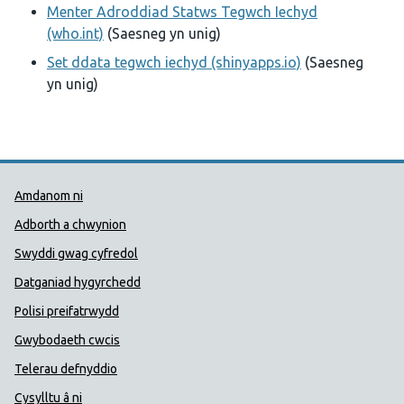
Menter Adroddiad Statws Tegwch Iechyd
(who.int)
(Saesneg yn unig)
Set ddata tegwch iechyd (shinyapps.io)
(Saesneg
yn unig)
Dolenni Cymorth Iechyd Cyhoedd
Amdanom ni
Adborth a chwynion
Swyddi gwag cyfredol
Datganiad hygyrchedd
Polisi preifatrwydd
Gwybodaeth cwcis
Telerau defnyddio
Cysylltu â ni