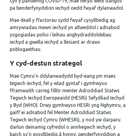
cyn y pandemig COVID-19, mae hefyd wedi dangos
pa benderfynyddion iechyd oedd fwyaf dylanwadol.
Mae deall y ffactorau sydd fwyaf cysylltiedig ag
amrywiadau mewn iechyd yn allweddol i adnabod
ysgogiadau polisi i leihau anghydraddoldebau
iechyd a gwella iechyd a llesiant ar draws
poblogaethau.
Y cyd-destun strategol
Mae Cymru’n ddylanwadydd byd-eang ym maes
tegwch iechyd, fel y wlad gyntaf i gymhwyso
fframwaith carreg filltir menter Adroddiad Statws
Tegwch Iechyd Ewropeaidd (HESRi) Sefydliad Iechyd
y Byd (WHO). Drwy gymhwyso HESRi yng Nghymru, a
gaiff ei adnabod fel Menter Adroddiad Statws
Tegwch Iechyd Cymru (WHESRi), y nod yw darparu
darlun deinamig cyfredol o annhegwch iechyd, y
baich sy’n gysylltiedig â hynny, penderfynyddion a