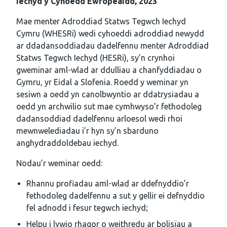
Iechyd y Cyhoedd Ewropeaidd, 2023
Mae menter Adroddiad Statws Tegwch Iechyd
Cymru (WHESRi) wedi cyhoeddi adroddiad newydd
ar ddadansoddiadau dadelfennu menter Adroddiad
Statws Tegwch Iechyd (HESRi), sy’n crynhoi
gweminar aml-wlad ar ddulliau a chanfyddiadau o
Gymru, yr Eidal a Slofenia. Roedd y weminar yn
sesiwn a oedd yn canolbwyntio ar ddatrysiadau a
oedd yn archwilio sut mae cymhwyso’r fethodoleg
dadansoddiad dadelfennu arloesol wedi rhoi
mewnwelediadau i’r hyn sy’n sbarduno
anghydraddoldebau iechyd.
Nodau’r weminar oedd:
Rhannu profiadau aml-wlad ar ddefnyddio’r
fethodoleg dadelfennu a sut y gellir ei defnyddio
fel adnodd i fesur tegwch iechyd;
Helpu i lywio rhagor o weithredu ar bolisïau a