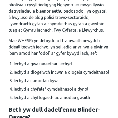
pholisïau cysylltiedig yng Nghymru er mwyn llywio
datrysiadau a blaenoriaethu buddsoddi, yn ogystal
â hwyluso deialog polisi traws-sectoraidd,
llywodraeth gyfan a chymdeithas gyfan a gweithio
tuag at Gymru Iachach, Fwy Cyfartal a Llewyrchus.
Mae WHESRi yn defnyddio fframwaith newydd i
ddeall tegwch iechyd, yn seiliedig ar yr hyn a elwir yn
‘bum amod hanfodol’ ar gyfer bywyd iach, sef:
Iechyd a gwasanaethau iechyd
Iechyd a diogelwch incwm a diogelu cymdeithasol
Iechyd ac amodau byw
Iechyd a chyfalaf cymdeithasol a dynol
Iechyd a chyflogaeth ac amodau gwaith
Beth yw dull dadelfennu Blinder-
Oaxaca?