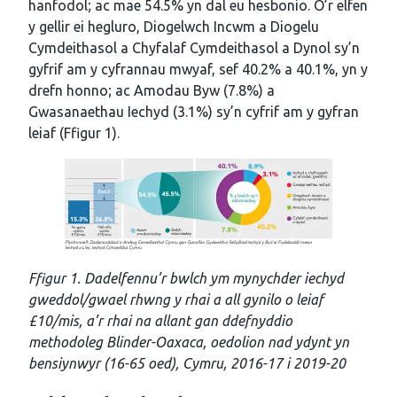
hanfodol; ac mae 54.5% yn dal eu hesbonio. O’r elfen
y gellir ei hegluro, Diogelwch Incwm a Diogelu
Cymdeithasol a Chyfalaf Cymdeithasol a Dynol sy’n
gyfrif am y cyfrannau mwyaf, sef 40.2% a 40.1%, yn y
drefn honno; ac Amodau Byw (7.8%) a
Gwasanaethau Iechyd (3.1%) sy’n cyfrif am y gyfran
leiaf (Ffigur 1).
Ffigur 1. Dadelfennu’r bwlch ym mynychder iechyd
gweddol/gwael rhwng y rhai a all gynilo o leiaf
£10/mis, a’r rhai na allant gan ddefnyddio
methodoleg Blinder-Oaxaca, oedolion nad ydynt yn
bensiynwyr (16-65 oed), Cymru, 2016-17 i 2019-20