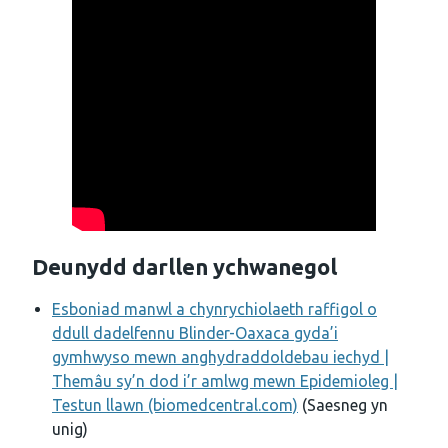
Deunydd darllen ychwanegol
Esboniad manwl a chynrychiolaeth raffigol o
ddull dadelfennu Blinder-Oaxaca gyda’i
gymhwyso mewn anghydraddoldebau iechyd |
Themâu sy’n dod i’r amlwg mewn Epidemioleg |
Testun llawn (biomedcentral.com)
(Saesneg yn
unig)