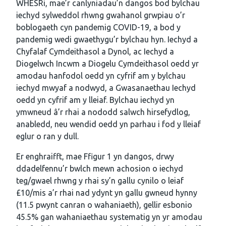
WHESRi, mae’r canlyniadau’n dangos bod bylchau
iechyd sylweddol rhwng gwahanol grwpiau o’r
boblogaeth cyn pandemig COVID-19, a bod y
pandemig wedi gwaethygu’r bylchau hyn. Iechyd a
Chyfalaf Cymdeithasol a Dynol, ac Iechyd a
Diogelwch Incwm a Diogelu Cymdeithasol oedd yr
amodau hanfodol oedd yn cyfrif am y bylchau
iechyd mwyaf a nodwyd, a Gwasanaethau Iechyd
oedd yn cyfrif am y lleiaf. Bylchau iechyd yn
ymwneud â’r rhai a nododd salwch hirsefydlog,
anabledd, neu wendid oedd yn parhau i fod y lleiaf
eglur o ran y dull.
Er enghraifft, mae Ffigur 1 yn dangos, drwy
ddadelfennu’r bwlch mewn achosion o iechyd
teg/gwael rhwng y rhai sy’n gallu cynilo o leiaf
£10/mis a’r rhai nad ydynt yn gallu gwneud hynny
(11.5 pwynt canran o wahaniaeth), gellir esbonio
45.5% gan wahaniaethau systematig yn yr amodau