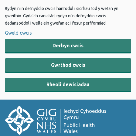
Rydyn ni’n defnyddio cwcis hanfodol i sicrhau fod y wefan yn
gweithio. Gyda’ch caniatâd, rydyn ni’n defnyddio cwcis
dadansoddol i wella ein gwefan ac i fesur perfformiad.
Gweld cwcis
Derbyn cwcis
Gwrthod cwcis
Rheoli dewisiadau