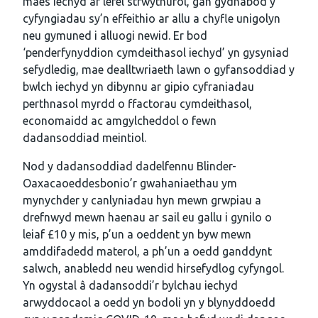
maes iechyd ar lefel strwythurol, gan gydnabod y
cyfyngiadau sy’n effeithio ar allu a chyfle unigolyn
neu gymuned i alluogi newid. Er bod
‘penderfynyddion cymdeithasol iechyd’ yn gysyniad
sefydledig, mae dealltwriaeth lawn o gyfansoddiad y
bwlch iechyd yn dibynnu ar gipio cyfraniadau
perthnasol myrdd o ffactorau cymdeithasol,
economaidd ac amgylcheddol o fewn
dadansoddiad meintiol.
Nod y dadansoddiad dadelfennu Blinder-
Oaxacaoeddesbonio’r gwahaniaethau ym
mynychder y canlyniadau hyn mewn grwpiau a
drefnwyd mewn haenau ar sail eu gallu i gynilo o
leiaf £10 y mis, p’un a oeddent yn byw mewn
amddifadedd materol, a ph’un a oedd ganddynt
salwch, anabledd neu wendid hirsefydlog cyfyngol.
Yn ogystal â dadansoddi’r bylchau iechyd
arwyddocaol a oedd yn bodoli yn y blynyddoedd