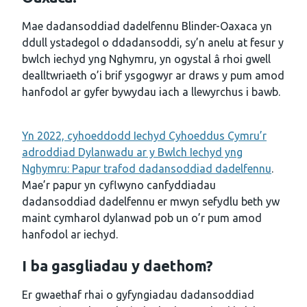
Mae dadansoddiad dadelfennu Blinder-Oaxaca yn
ddull ystadegol o ddadansoddi, sy’n anelu at fesur y
bwlch iechyd yng Nghymru, yn ogystal â rhoi gwell
dealltwriaeth o’i brif ysgogwyr ar draws y pum amod
hanfodol ar gyfer bywydau iach a llewyrchus i bawb.
Yn 2022, cyhoeddodd Iechyd Cyhoeddus Cymru’r
adroddiad Dylanwadu ar y Bwlch Iechyd yng
Nghymru: Papur trafod dadansoddiad dadelfennu
.
Mae’r papur yn cyflwyno canfyddiadau
dadansoddiad dadelfennu er mwyn sefydlu beth yw
maint cymharol dylanwad pob un o’r pum amod
hanfodol ar iechyd.
I ba gasgliadau y daethom?
Er gwaethaf rhai o gyfyngiadau dadansoddiad