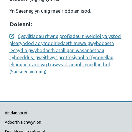
Yn Saesneg yn unig mae’r ddolen isod.
Dolenni:
Cysylltiadau rhwng profiadau niweidiol yn ystod
Opens a new window
plentyndod ac ymddiriedaeth mewn gwybodaeth
iechyd a gwybodaeth arall gan wasanaethau
cyhoeddus, gweithwyr proffesiynol a ffynonellau
ehangach: arolwg traws-adrannol cenedlaethol
(Saesneg yn unig)
Dolenni Cymorth Iechyd Cyhoedd
Amdanom ni
Adborth a chwynion
Swyddi gwag cyfredol