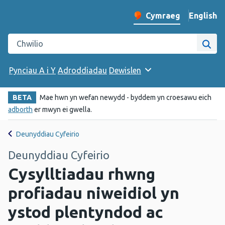
English
– Change 
Cymraeg
Newid iaith y wefan
Chwilio gwefan Iechyd Cyhoeddus Cymru
Chwi
Pynciau A i Y
Adroddiadau
Dewislen
BETA
Mae hwn yn wefan newydd - byddem yn croesawu eich
adborth
er mwyn ei gwella.
Deunyddiau Cyfeirio
Deunyddiau Cyfeirio
Cysylltiadau rhwng
profiadau niweidiol yn
ystod plentyndod ac