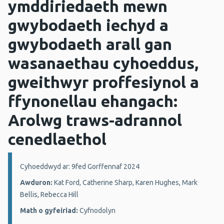
ymddiriedaeth mewn
gwybodaeth iechyd a
gwybodaeth arall gan
wasanaethau cyhoeddus,
gweithwyr proffesiynol a
ffynonellau ehangach:
Arolwg traws-adrannol
cenedlaethol
Manylion:
Cyhoeddwyd ar: 9fed Gorffennaf 2024
Awduron:
Kat Ford, Catherine Sharp, Karen Hughes, Mark
Bellis, Rebecca Hill
Math o gyfeiriad:
Cyfnodolyn