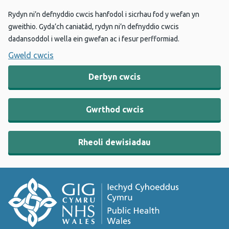
Rydyn ni’n defnyddio cwcis hanfodol i sicrhau fod y wefan yn
gweithio. Gyda’ch caniatâd, rydyn ni’n defnyddio cwcis
dadansoddol i wella ein gwefan ac i fesur perfformiad.
Gweld cwcis
Derbyn cwcis
Gwrthod cwcis
Rheoli dewisiadau