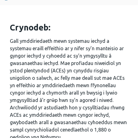
Crynodeb:
Gall ymddiriedaeth mewn systemau iechyd a
systemau eraill effeithio ar y nifer sy’n manteisio ar
gyngor iechyd y cyhoedd ac sy’n ymgysylltu â
gwasanaethau iechyd. Mae profiadau niweidiol yn
ystod plentyndod (ACEs) yn cynyddu risgiau
unigolion o salwch, ac felly mae deall sut mae ACEs
yn effeithio ar ymddiriedaeth mewn ffynonellau
cyngor iechyd a chymorth arall yn bwysig i lywio
ymgysylltiad â’r grŵp hwn sy’n agored i niwed.
Archwiliodd yr astudiaeth hon y cysylltiadau rhwng
ACEs ac ymddiriedaeth mewn cyngor iechyd,
gwybodaeth arall a gwasanaethau cyhoeddus mewn
sampl cynrychioliadol cenedlaethol o 1,880 o
oedolion yng Nghymru.