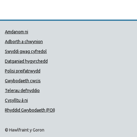
Dolenni Cymorth Iechyd Cyhoedd
Amdanom ni
Adborth a chwynion
Swyddi gwag cyfredol
Datganiad hygyrchedd
Polisi preifatrwydd
Gwybodaeth cwcis
Telerau defnyddio
Cysylltu â ni
Rhyddid Gwybodaeth (FOI)
© Hawlfraint y Goron