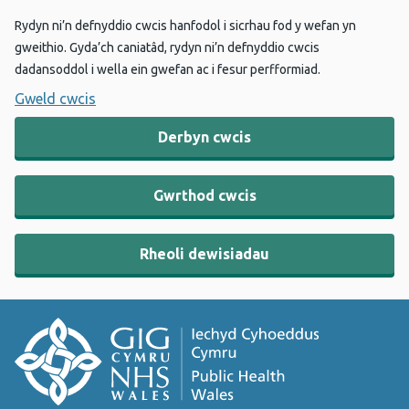
Rydyn ni’n defnyddio cwcis hanfodol i sicrhau fod y wefan yn
gweithio. Gyda’ch caniatâd, rydyn ni’n defnyddio cwcis
dadansoddol i wella ein gwefan ac i fesur perfformiad.
Gweld cwcis
Derbyn cwcis
Gwrthod cwcis
Rheoli dewisiadau