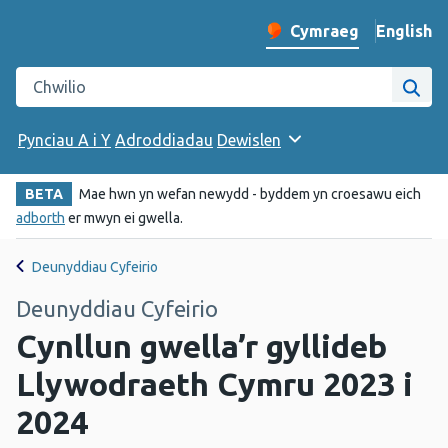
English
– Change 
Cymraeg
Newid iaith y wefan
Chwilio gwefan Iechyd Cyhoeddus Cymru
Chwi
Pynciau A i Y
Adroddiadau
Dewislen
BETA
Mae hwn yn wefan newydd - byddem yn croesawu eich
adborth
er mwyn ei gwella.
Deunyddiau Cyfeirio
Deunyddiau Cyfeirio
Cynllun gwella’r gyllideb
Llywodraeth Cymru 2023 i
2024