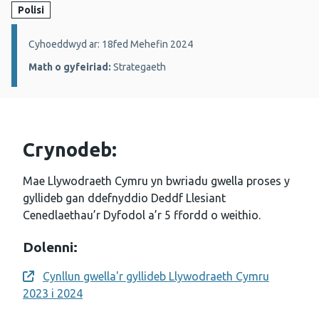
Polisi
Manylion:
Cyhoeddwyd ar: 18fed Mehefin 2024
Math o gyfeiriad:
Strategaeth
Crynodeb:
Mae Llywodraeth Cymru yn bwriadu gwella proses y
gyllideb gan ddefnyddio Deddf Llesiant
Cenedlaethau’r Dyfodol a’r 5 ffordd o weithio.
Dolenni:
Cynllun gwella'r gyllideb Llywodraeth Cymru
Opens a new window
2023 i 2024