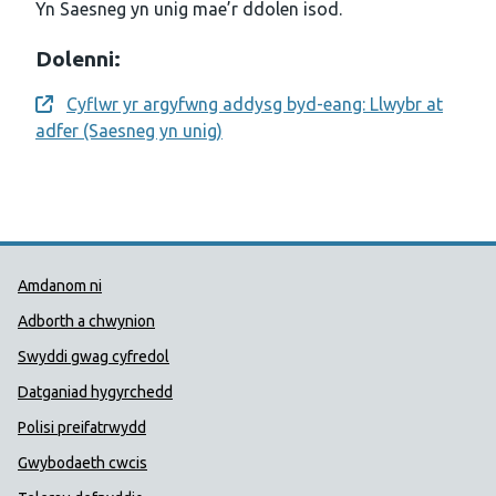
Yn Saesneg yn unig mae’r ddolen isod.
Dolenni:
Cyflwr yr argyfwng addysg byd-eang: Llwybr at
Opens a new window
adfer (Saesneg yn unig)
Dolenni Cymorth Iechyd Cyhoedd
Amdanom ni
Adborth a chwynion
Swyddi gwag cyfredol
Datganiad hygyrchedd
Polisi preifatrwydd
Gwybodaeth cwcis