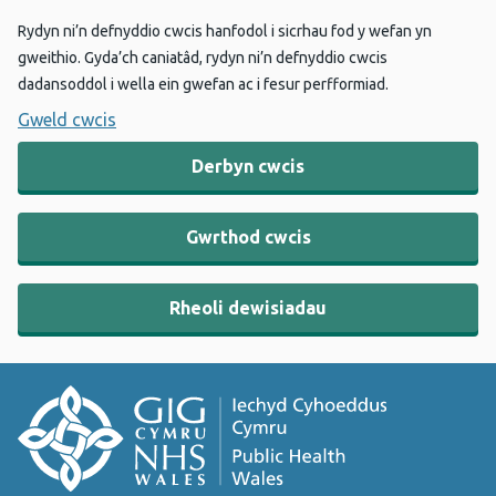
Rydyn ni’n defnyddio cwcis hanfodol i sicrhau fod y wefan yn
gweithio. Gyda’ch caniatâd, rydyn ni’n defnyddio cwcis
dadansoddol i wella ein gwefan ac i fesur perfformiad.
Gweld cwcis
Derbyn cwcis
Gwrthod cwcis
Rheoli dewisiadau