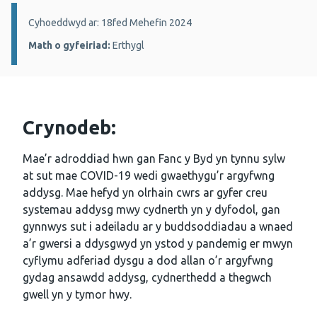
Manylion:
Cyhoeddwyd ar: 18fed Mehefin 2024
Math o gyfeiriad:
Erthygl
Crynodeb:
Mae’r adroddiad hwn gan Fanc y Byd yn tynnu sylw
at sut mae COVID-19 wedi gwaethygu’r argyfwng
addysg. Mae hefyd yn olrhain cwrs ar gyfer creu
systemau addysg mwy cydnerth yn y dyfodol, gan
gynnwys sut i adeiladu ar y buddsoddiadau a wnaed
a’r gwersi a ddysgwyd yn ystod y pandemig er mwyn
cyflymu adferiad dysgu a dod allan o’r argyfwng
gydag ansawdd addysg, cydnerthedd a thegwch
gwell yn y tymor hwy.