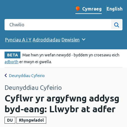
English
– Change 
Cymraeg
Newid iaith y wefan
Chwilio gwefan Iechyd Cyhoeddus Cymru
Chwi
Pynciau A i Y
Adroddiadau
Dewislen
BETA
Mae hwn yn wefan newydd - byddem yn croesawu eich
adborth
er mwyn ei gwella.
Deunyddiau Cyfeirio
Deunyddiau Cyfeirio
Cyflwr yr argyfwng addysg
byd-eang: Llwybr at adfer
DU
Rhyngwladol