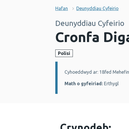
Hafan
Deunyddiau Cyfeirio
Deunyddiau Cyfeirio
Cronfa Dig
Polisi
Cyhoeddwyd ar: 18fed Mehefi
Manylion:
Math o gyfeiriad:
Erthygl
Crynodeb: