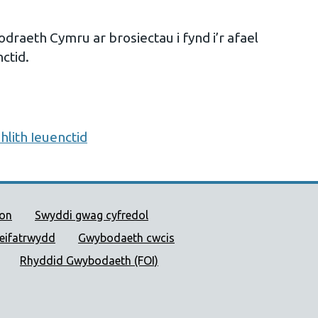
draeth Cymru ar brosiectau i fynd i’r afael
ctid.
lith Ieuenctid
 Cyhoeddus Cymru
ion
Swyddi gwag cyfredol
reifatrwydd
Gwybodaeth cwcis
Rhyddid Gwybodaeth (FOI)