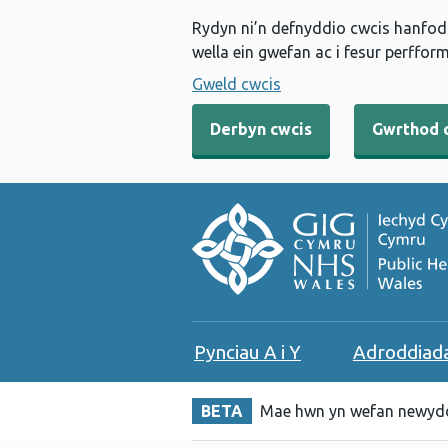
Rydyn ni’n defnyddio cwcis hanfodo
wella ein gwefan ac i fesur perfform
Gweld cwcis
Derbyn cwcis
Gwrthod 
Pynciau A i Y
Adroddiad
BETA
Mae hwn yn wefan newydd