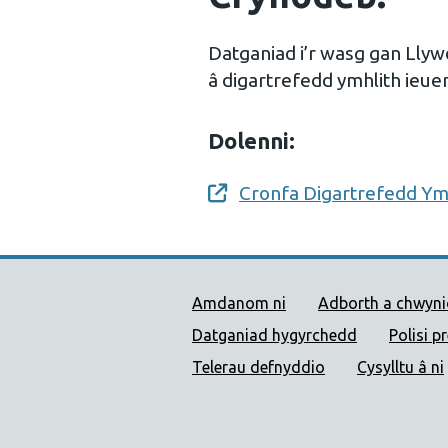
Datganiad i’r wasg gan Llywo
â digartrefedd ymhlith ieuen
Dolenni:
Cronfa Digartrefedd Ymh
Opens a new window
Dolenni Cymorth Iechyd
Amdanom ni
Adborth a chwyn
Datganiad hygyrchedd
Polisi p
Telerau defnyddio
Cysylltu â ni