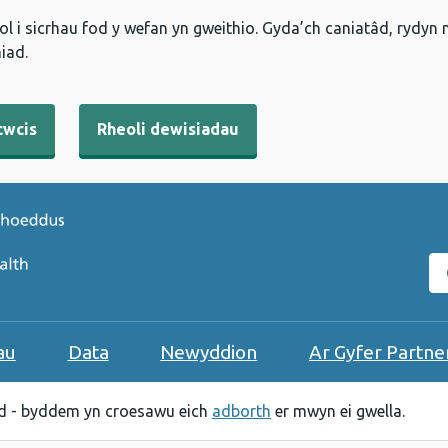
l i sicrhau fod y wefan yn gweithio. Gyda’ch caniatâd, rydyn
iad.
cwcis
Rheoli dewisiadau
C
au
Data
Newyddion
Ar Gyfer Partne
 - byddem yn croesawu eich
adborth
er mwyn ei gwella.