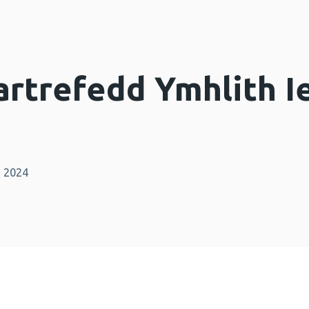
artrefedd Ymhlith I
n 2024