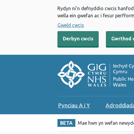
Rydyn ni’n defnyddio cwcis hanfodo
wella ein gwefan ac i fesur perfform
Gweld cwcis
Derbyn cwcis
Gwrthod 
Pynciau A i Y
Adroddiad
BETA
Mae hwn yn wefan newydd