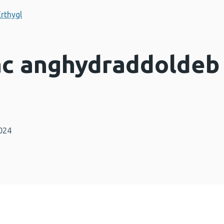
Erthygl
ac anghydraddoldeb
024