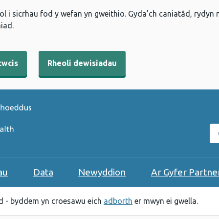
l i sicrhau fod y wefan yn gweithio. Gyda’ch caniatâd, rydyn
iad.
cwcis
Rheoli dewisiadau
C
au
Data
Newyddion
Ar Gyfer Partne
 - byddem yn croesawu eich
adborth
er mwyn ei gwella.