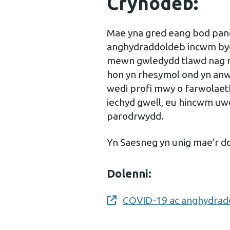
Crynodeb:
Mae yna gred eang bod pa
anghydraddoldeb incwm byd
mewn gwledydd tlawd nag 
hon yn rhesymol ond yn anw
wedi profi mwy o farwolaet
iechyd gwell, eu hincwm uw
parodrwydd.
Yn Saesneg yn unig mae’r dd
Dolenni:
COVID-19 ac anghydradd
Opens a new window