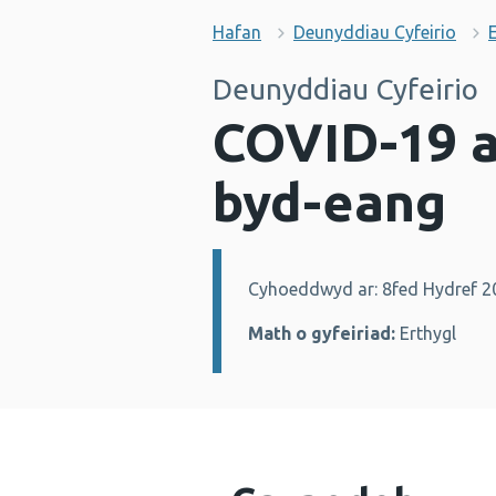
Hafan
Deunyddiau Cyfeirio
Deunyddiau Cyfeirio
COVID-19 
byd-eang
Cyhoeddwyd ar: 8fed Hydref 2
Manylion:
Math o gyfeiriad:
Erthygl