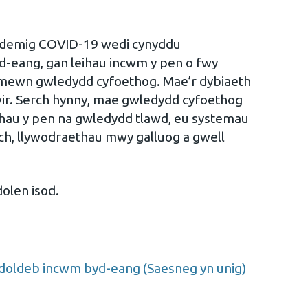
ndemig COVID-19 wedi cynyddu
-eang, gan leihau incwm y pen o fwy
mewn gwledydd cyfoethog. Mae’r dybiaeth
ir. Serch hynny, mae gwledydd cyfoethog
hau y pen na gwledydd tlawd, eu systemau
ch, llywodraethau mwy galluog a gwell
olen isod.
oldeb incwm byd-eang (Saesneg yn unig)