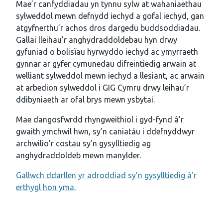
Mae’r canfyddiadau yn tynnu sylw at wahaniaethau
sylweddol mewn defnydd iechyd a gofal iechyd, gan
atgyfnerthu’r achos dros dargedu buddsoddiadau.
Gallai lleihau’r anghydraddoldebau hyn drwy
gyfuniad o bolisïau hyrwyddo iechyd ac ymyrraeth
gynnar ar gyfer cymunedau difreintiedig arwain at
welliant sylweddol mewn iechyd a llesiant, ac arwain
at arbedion sylweddol i GIG Cymru drwy leihau’r
ddibyniaeth ar ofal brys mewn ysbytai.
Mae dangosfwrdd rhyngweithiol i gyd-fynd â’r
gwaith ymchwil hwn, sy’n caniatáu i ddefnyddwyr
archwilio’r costau sy’n gysylltiedig ag
anghydraddoldeb mewn manylder.
Gallwch ddarllen yr adroddiad sy’n gysylltiedig â’r
erthygl hon yma.