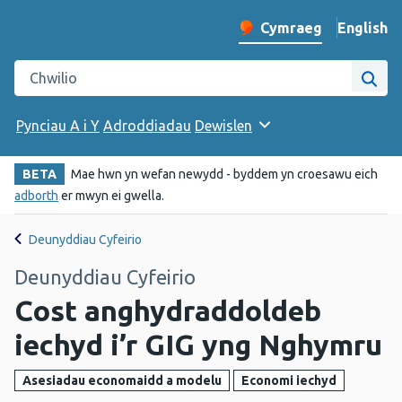
English
– Change 
Cymraeg
Newid iaith y wefan
Chwilio gwefan Iechyd Cyhoeddus Cymru
Chwi
Pynciau A i Y
Adroddiadau
Dewislen
BETA
Mae hwn yn wefan newydd - byddem yn croesawu eich
adborth
er mwyn ei gwella.
Deunyddiau Cyfeirio
Deunyddiau Cyfeirio
Cost anghydraddoldeb
iechyd i’r GIG yng Nghymru
Asesiadau economaidd a modelu
Economi iechyd