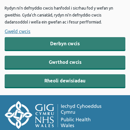
Rydyn ni’n defnyddio cwcis hanfodol i sicrhau fod y wefan yn
gweithio. Gyda’ch caniatâd, rydyn ni’n defnyddio cwcis
dadansoddol i wella ein gwefan ac i fesur perfformiad.
Gweld cwcis
Derbyn cwcis
Gwrthod cwcis
Rheoli dewisiadau