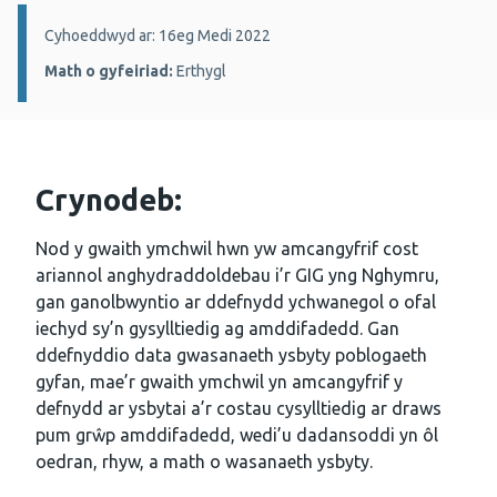
Manylion:
Cyhoeddwyd ar: 16eg Medi 2022
Math o gyfeiriad:
Erthygl
Crynodeb:
Nod y gwaith ymchwil hwn yw amcangyfrif cost
ariannol anghydraddoldebau i’r GIG yng Nghymru,
gan ganolbwyntio ar ddefnydd ychwanegol o ofal
iechyd sy’n gysylltiedig ag amddifadedd. Gan
ddefnyddio data gwasanaeth ysbyty poblogaeth
gyfan, mae’r gwaith ymchwil yn amcangyfrif y
defnydd ar ysbytai a’r costau cysylltiedig ar draws
pum grŵp amddifadedd, wedi’u dadansoddi yn ôl
oedran, rhyw, a math o wasanaeth ysbyty.