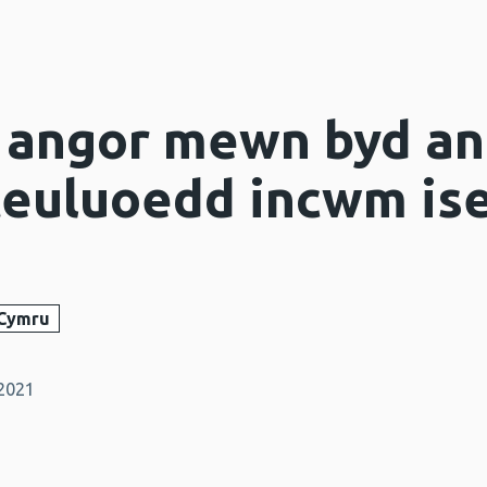
 angor mewn byd an
teuluoedd incwm ise
 Cymru
2021