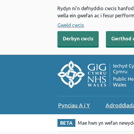
Rydyn ni’n defnyddio cwcis hanfodo
wella ein gwefan ac i fesur perfform
Gweld cwcis
Derbyn cwcis
Gwrthod 
Pynciau A i Y
Adroddiad
BETA
Mae hwn yn wefan newydd