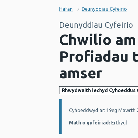
Hafan
Deunyddiau Cyfeirio
Deunyddiau Cyfeirio
Chwilio am
Profiadau 
amser
Rhwydwaith Iechyd Cyhoeddus
Cyhoeddwyd ar: 19eg Mawrth 
Manylion:
Math o gyfeiriad:
Erthygl