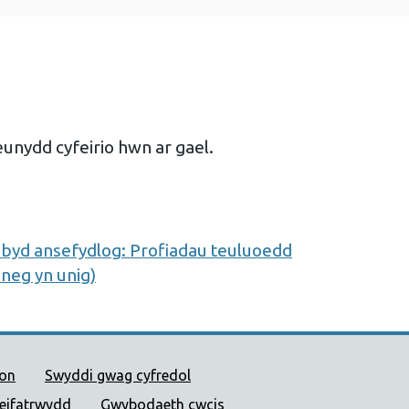
unydd cyfeirio hwn ar gael.
byd ansefydlog: Profiadau teuluoedd
neg yn unig)
 Cyhoeddus Cymru
ion
Swyddi gwag cyfredol
reifatrwydd
Gwybodaeth cwcis