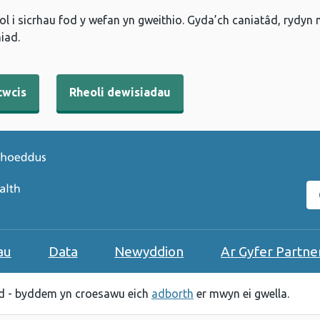
l i sicrhau fod y wefan yn gweithio. Gyda’ch caniatâd, rydyn
iad.
cwcis
Rheoli dewisiadau
C
au
Data
Newyddion
Ar Gyfer Partne
 - byddem yn croesawu eich
adborth
er mwyn ei gwella.