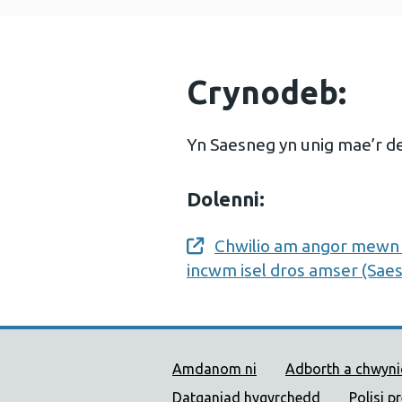
Crynodeb:
Yn Saesneg yn unig mae’r de
Dolenni:
Chwilio am angor mewn 
Opens a new window
incwm isel dros amser (Saes
Dolenni Cymorth Iechyd
Amdanom ni
Adborth a chwyn
Datganiad hygyrchedd
Polisi p