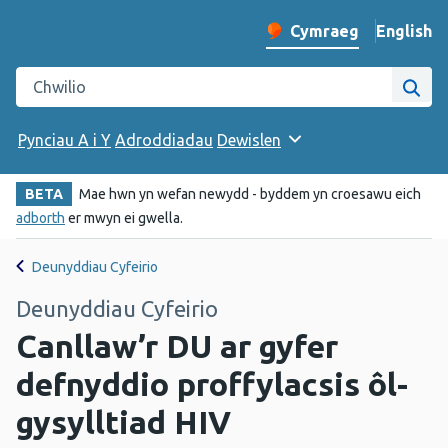
English
– Change 
Cymraeg
Newid iaith y wefan
Chwilio gwefan Iechyd Cyhoeddus Cymru
Chwi
Pynciau A i Y
Adroddiadau
Dewislen
BETA
Mae hwn yn wefan newydd - byddem yn croesawu eich
adborth
er mwyn ei gwella.
Deunyddiau Cyfeirio
Deunyddiau Cyfeirio
Canllaw’r DU ar gyfer
defnyddio proffylacsis ôl-
gysylltiad HIV