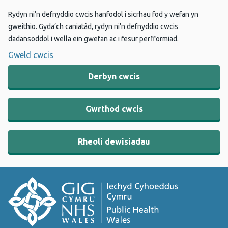
Rydyn ni’n defnyddio cwcis hanfodol i sicrhau fod y wefan yn
gweithio. Gyda’ch caniatâd, rydyn ni’n defnyddio cwcis
dadansoddol i wella ein gwefan ac i fesur perfformiad.
Gweld cwcis
Derbyn cwcis
Gwrthod cwcis
Rheoli dewisiadau