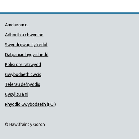
Dolenni Cymorth Iechyd Cyhoedd
Amdanom ni
Adborth a chwynion
Swyddi gwag cyfredol
Datganiad hygyrchedd
Polisi preifatrwydd
Gwybodaeth cwcis
Telerau defnyddio
Cysylltu â ni
Rhyddid Gwybodaeth (FOI)
© Hawlfraint y Goron