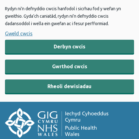
Rydyn ni’n defnyddio cwcis hanfodol i sicrhau fod y wefan yn
gweithio. Gyda’ch caniatâd, rydyn ni’n defnyddio cwcis
dadansoddol i wella ein gwefan ac i fesur perfformiad.
Gweld cwcis
Derbyn cwcis
Gwrthod cwcis
Rheoli dewisiadau