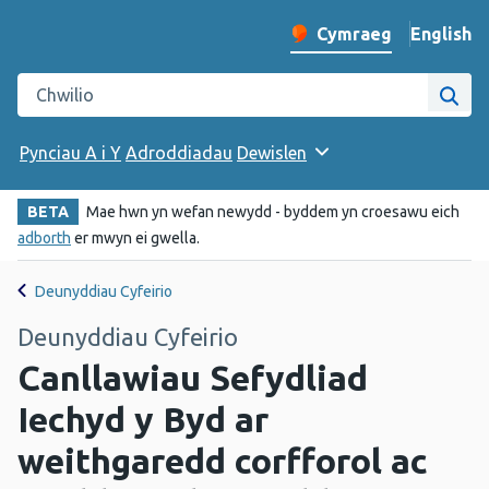
English
– Change 
Cymraeg
Newid iaith y wefan
Chwilio gwefan Iechyd Cyhoeddus Cymru
Chwi
Pynciau A i Y
Adroddiadau
Dewislen
BETA
Mae hwn yn wefan newydd - byddem yn croesawu eich
adborth
er mwyn ei gwella.
Deunyddiau Cyfeirio
Deunyddiau Cyfeirio
Canllawiau Sefydliad
Iechyd y Byd ar
weithgaredd corfforol ac