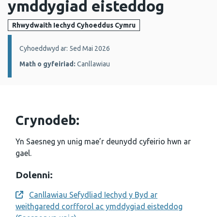
ymddygiad eisteddog
Rhwydwaith Iechyd Cyhoeddus Cymru
Manylion:
Cyhoeddwyd ar: 5ed Mai 2026
Math o gyfeiriad:
Canllawiau
Crynodeb:
Yn Saesneg yn unig mae’r deunydd cyfeirio hwn ar
gael.
Dolenni:
Canllawiau Sefydliad Iechyd y Byd ar
Opens a new window
weithgaredd corfforol ac ymddygiad eisteddog