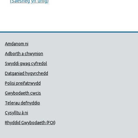
(Saesneg yn unig)
Dolenni Cymorth Iechyd Cyhoedd
Amdanom ni
Adborth a chwynion
Swyddi gwag cyfredol
Datganiad hygyrchedd
Polisi preifatrwydd
Gwybodaeth cwcis
Telerau defnyddio
Cysylltu â ni
Rhyddid Gwybodaeth (FOI)