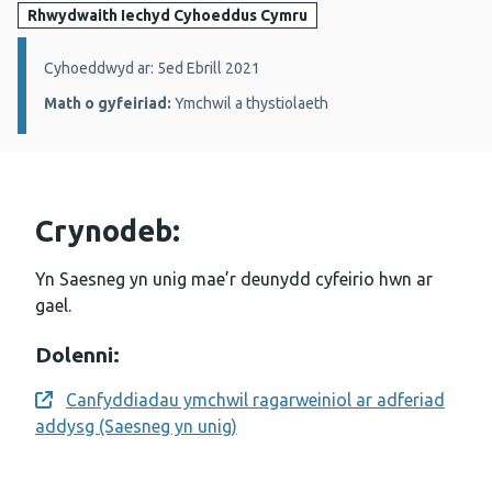
Rhwydwaith Iechyd Cyhoeddus Cymru
Manylion:
Cyhoeddwyd ar: 5ed Ebrill 2021
Math o gyfeiriad:
Ymchwil a thystiolaeth
Crynodeb:
Yn Saesneg yn unig mae’r deunydd cyfeirio hwn ar
gael.
Dolenni:
Canfyddiadau ymchwil ragarweiniol ar adferiad
Opens a new window
addysg (Saesneg yn unig)