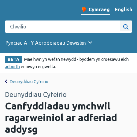
English
– Change 
Cymraeg
Newid iaith y wefan
Chwilio gwefan Iechyd Cyhoeddus Cymru
Chwi
Pynciau A i Y
Adroddiadau
Dewislen
BETA
Mae hwn yn wefan newydd - byddem yn croesawu eich
adborth
er mwyn ei gwella.
Deunyddiau Cyfeirio
Deunyddiau Cyfeirio
Canfyddiadau ymchwil
ragarweiniol ar adferiad
addysg