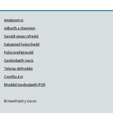
Dolenni Cymorth Iechyd Cyhoedd
Amdanom ni
Adborth a chwynion
Swyddi gwag cyfredol
Datganiad hygyrchedd
Polisi preifatrwydd
Gwybodaeth cwcis
Telerau defnyddio
Cysylltu â ni
Rhyddid Gwybodaeth (FOI)
© Hawlfraint y Goron