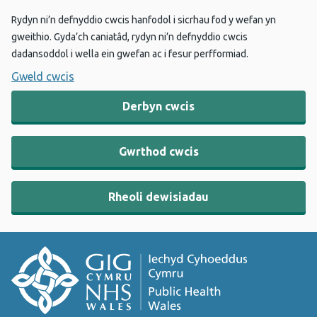
Rydyn ni’n defnyddio cwcis hanfodol i sicrhau fod y wefan yn
gweithio. Gyda’ch caniatâd, rydyn ni’n defnyddio cwcis
dadansoddol i wella ein gwefan ac i fesur perfformiad.
Gweld cwcis
Derbyn cwcis
Gwrthod cwcis
Rheoli dewisiadau