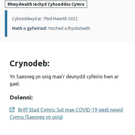
Rhwydwaith Iechyd Cyhoeddus Cymru
Manylion:
Cyhoeddwyd ar: 7fed Mawrth 2022
Math o gyfeiriad:
Ymchwil a thystiolaeth
Crynodeb:
Yn Saesneg yn unig mae’r deunydd cyfeirio hwn ar
gael.
Dolenni:
Briff Stad Cymru: Sut mae COVID-19 wedi newid
Opens a new window
Cymru (Saesneg yn unig)