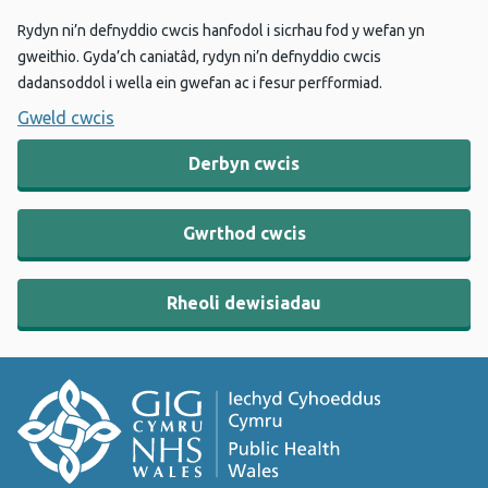
Rydyn ni’n defnyddio cwcis hanfodol i sicrhau fod y wefan yn
gweithio. Gyda’ch caniatâd, rydyn ni’n defnyddio cwcis
dadansoddol i wella ein gwefan ac i fesur perfformiad.
Gweld cwcis
Derbyn cwcis
Gwrthod cwcis
Rheoli dewisiadau