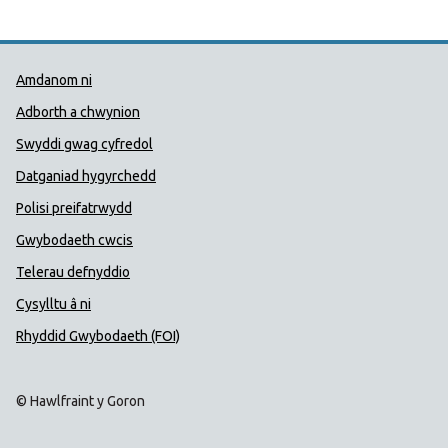
Dolenni Cymorth Iechyd Cyhoedd
Amdanom ni
Adborth a chwynion
Swyddi gwag cyfredol
Datganiad hygyrchedd
Polisi preifatrwydd
Gwybodaeth cwcis
Telerau defnyddio
Cysylltu â ni
Rhyddid Gwybodaeth (FOI)
© Hawlfraint y Goron