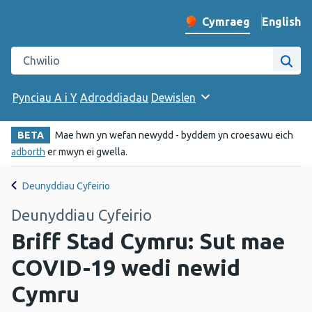
English
– Change 
Cymraeg
Newid iaith y wefan
Chwilio gwefan Iechyd Cyhoeddus Cymru
Chwi
Pynciau A i Y
Adroddiadau
Dewislen
BETA
Mae hwn yn wefan newydd - byddem yn croesawu eich
adborth
er mwyn ei gwella.
Deunyddiau Cyfeirio
Deunyddiau Cyfeirio
Briff Stad Cymru: Sut mae
COVID-19 wedi newid
Cymru