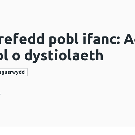
refedd pobl ifanc: 
l o dystiolaeth
egusrwydd
8