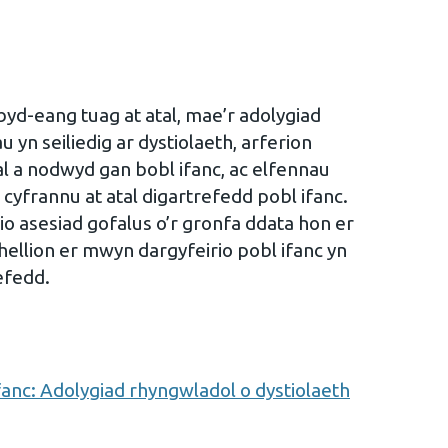
yd-eang tuag at atal, mae’r adolygiad
 yn seiliedig ar dystiolaeth, arferion
l a nodwyd gan bobl ifanc, ac elfennau
n cyfrannu at atal digartrefedd pobl ifanc.
o asesiad gofalus o’r gronfa ddata hon er
ellion er mwyn dargyfeirio pobl ifanc yn
refedd.
fanc: Adolygiad rhyngwladol o dystiolaeth