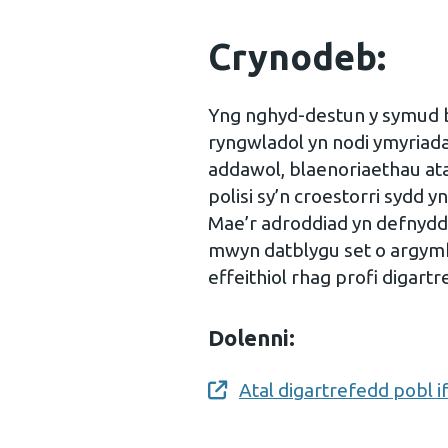
Crynodeb:
Yng nghyd-destun y symud b
ryngwladol yn nodi ymyriadau
addawol, blaenoriaethau ata
polisi sy’n croestorri sydd y
Mae’r adroddiad yn defnyddi
mwyn datblygu set o argymh
effeithiol rhag profi digart
Dolenni:
Atal digartrefedd pobl i
Opens a new window