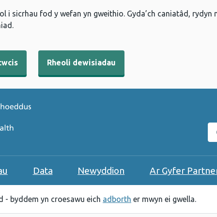
l i sicrhau fod y wefan yn gweithio. Gyda’ch caniatâd, rydyn
iad.
cwcis
Rheoli dewisiadau
C
au
Data
Newyddion
Ar Gyfer Partne
 - byddem yn croesawu eich
adborth
er mwyn ei gwella.