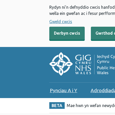
Rydyn ni’n defnyddio cwcis hanfodo
wella ein gwefan ac i fesur perfform
Gweld cwcis
Derbyn cwcis
Gwrthod 
Pynciau A i Y
Adroddiad
BETA
Mae hwn yn wefan newydd