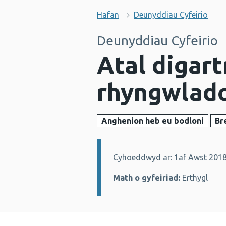
Hafan
Deunyddiau Cyfeirio
Deunyddiau Cyfeirio
Atal digart
rhyngwlado
Anghenion heb eu bodloni
Br
Cyhoeddwyd ar: 1af Awst 201
Manylion:
Math o gyfeiriad:
Erthygl