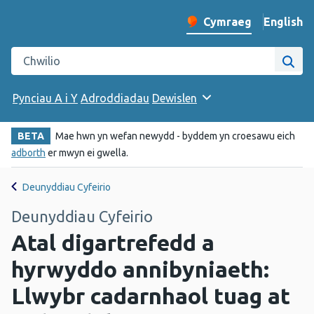
English
– Change 
Cymraeg
Newid iaith y wefan
Chwilio gwefan Iechyd Cyhoeddus Cymru
Chwi
Pynciau A i Y
Adroddiadau
Dewislen
BETA
Mae hwn yn wefan newydd - byddem yn croesawu eich
adborth
er mwyn ei gwella.
Deunyddiau Cyfeirio
Deunyddiau Cyfeirio
Atal digartrefedd a
hyrwyddo annibyniaeth:
Llwybr cadarnhaol tuag at