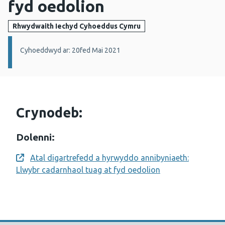
fyd oedolion
Rhwydwaith Iechyd Cyhoeddus Cymru
Manylion:
Cyhoeddwyd ar: 20fed Mai 2021
Crynodeb:
Dolenni:
Atal digartrefedd a hyrwyddo annibyniaeth:
Opens a new window
Llwybr cadarnhaol tuag at fyd oedolion