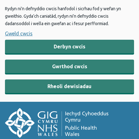
Rydyn ni’n defnyddio cwcis hanfodol i sicrhau fod y wefan yn
gweithio. Gyda’ch caniatâd, rydyn ni’n defnyddio cwcis
dadansoddol i wella ein gwefan ac i fesur perfformiad.
Gweld cwcis
Derbyn cwcis
Gwrthod cwcis
Rheoli dewisiadau