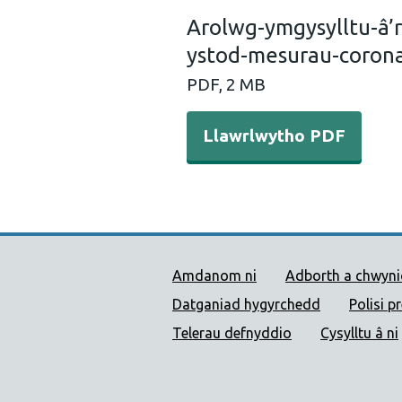
Arolwg-ymgysylltu-â’r
ystod-mesurau-coron
PDF, 2 MB
Llawrlwytho PDF
Dolenni Cymorth Iechyd
Amdanom ni
Adborth a chwyn
Datganiad hygyrchedd
Polisi p
Telerau defnyddio
Cysylltu â ni