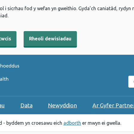
l i sicrhau fod y wefan yn gweithio. Gyda’ch caniatâd, rydyn
iad.
cwcis
Rheoli dewisiadau
C
au
Data
Newyddion
Ar Gyfer Partne
 - byddem yn croesawu eich
adborth
er mwyn ei gwella.