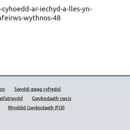
-cyhoedd-ar-iechyd-a-lles-yn-
afeirws-wythnos-48
 Cyhoeddus Cymru
ion
Swyddi gwag cyfredol
reifatrwydd
Gwybodaeth cwcis
Rhyddid Gwybodaeth (FOI)