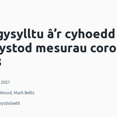
ysylltu â’r cyhoedd 
n ystod mesurau cor
8
 2021
Wood, Mark Bellis
hystiolaeth