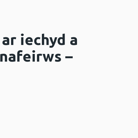
ar iechyd a
onafeirws –