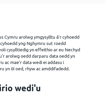
s Cymru arolwg ymgysylltu â’r cyhoedd
u’r cyhoedd yng Nghymru sut roedd
i cysylltiedig yn effeithio ar eu hiechyd
au’r arolwg oedd darparu data oedd yn
u ac mae’r data wedi ei addasu i
ru yn ôl oed, rhyw ac amddifadedd.
rio wedi'u