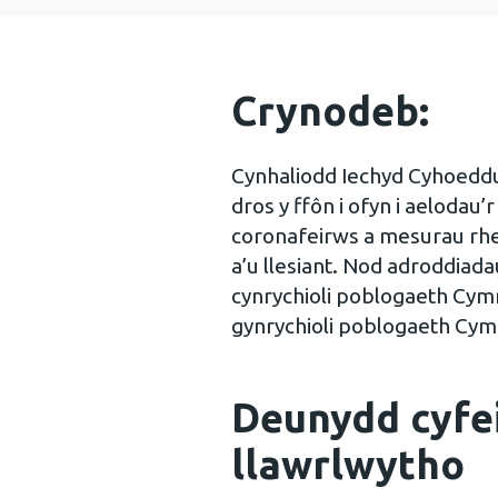
Crynodeb:
Cynhaliodd Iechyd Cyhoeddu
dros y ffôn i ofyn i aeloda
coronafeirws a mesurau rheol
a’u llesiant. Nod adroddiad
cynrychioli poblogaeth Cymr
gynrychioli poblogaeth Cym
Deunydd cyfei
llawrlwytho