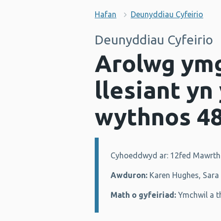
Hafan
Deunyddiau Cyfeirio
Deunyddiau Cyfeirio
Arolwg ymg
llesiant y
wythnos 4
Cyhoeddwyd ar: 12fed Mawrth
Manylion:
Awduron:
Karen Hughes, Sara 
Math o gyfeiriad:
Ymchwil a t