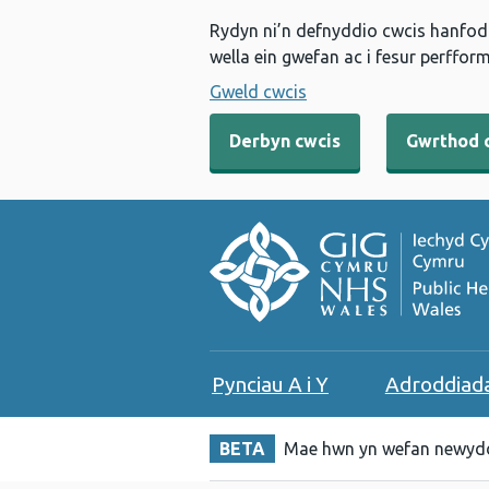
Rydyn ni’n defnyddio cwcis hanfodo
wella ein gwefan ac i fesur perfform
Gweld cwcis
Derbyn cwcis
Gwrthod 
Pynciau A i Y
Adroddiad
BETA
Mae hwn yn wefan newydd