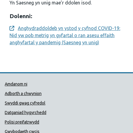
Yn Saesneg yn unig mae’r ddolen isod.
Dolenni:
Anghydraddoldeb yn ystod y cyfnod COVID-19:
Opens a new window
Nid yw pob metrig yn gyfartal o ran asesu effaith
anghyfartal y pandemig (Saesneg yn unig)
Dolenni Cymorth Iechyd Cyhoedd
Amdanom ni
Adborth a chwynion
Swyddi gwag cyfredol
Datganiad hygyrchedd
Polisi preifatrwydd
Gwybodaeth cwcis