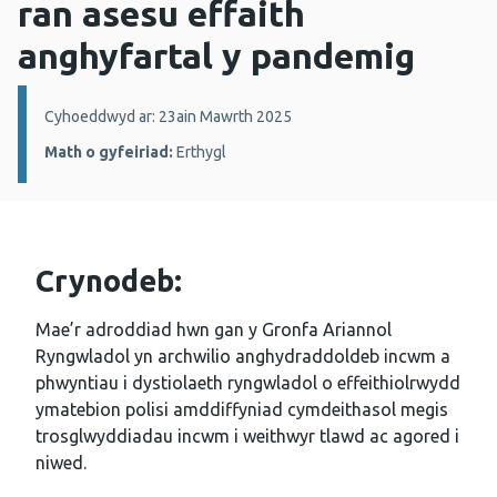
ran asesu effaith
anghyfartal y pandemig
Manylion:
Cyhoeddwyd ar: 23ain Mawrth 2025
Math o gyfeiriad:
Erthygl
Crynodeb:
Mae’r adroddiad hwn gan y Gronfa Ariannol
Ryngwladol yn archwilio anghydraddoldeb incwm a
phwyntiau i dystiolaeth ryngwladol o effeithiolrwydd
ymatebion polisi amddiffyniad cymdeithasol megis
trosglwyddiadau incwm i weithwyr tlawd ac agored i
niwed.