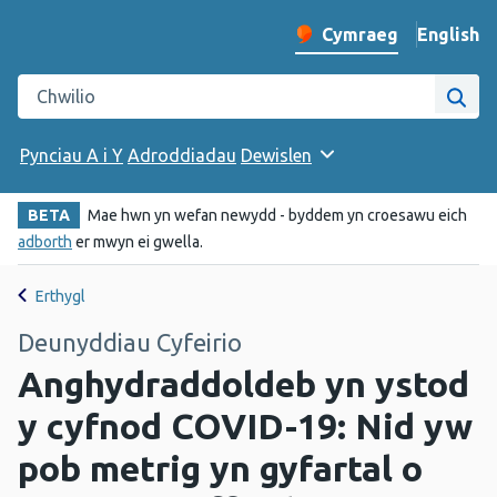
English
– Change 
Cymraeg
Newid iaith y wefan
Chwilio gwefan Iechyd Cyhoeddus Cymru
Chwi
Pynciau A i Y
Adroddiadau
Dewislen
BETA
Mae hwn yn wefan newydd - byddem yn croesawu eich
adborth
er mwyn ei gwella.
Erthygl
Deunyddiau Cyfeirio
Anghydraddoldeb yn ystod
y cyfnod COVID-19: Nid yw
pob metrig yn gyfartal o