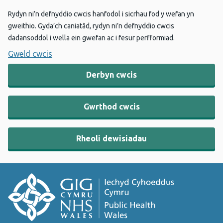
Rydyn ni’n defnyddio cwcis hanfodol i sicrhau fod y wefan yn
gweithio. Gyda’ch caniatâd, rydyn ni’n defnyddio cwcis
dadansoddol i wella ein gwefan ac i fesur perfformiad.
Gweld cwcis
Derbyn cwcis
Gwrthod cwcis
Rheoli dewisiadau