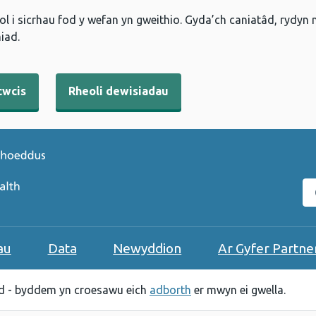
l i sicrhau fod y wefan yn gweithio. Gyda’ch caniatâd, rydyn
iad.
cwcis
Rheoli dewisiadau
C
au
Data
Newyddion
Ar Gyfer Partne
 - byddem yn croesawu eich
adborth
er mwyn ei gwella.