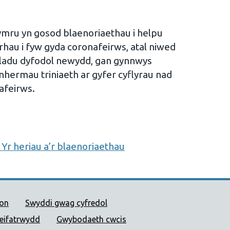
mru yn gosod blaenoriaethau i helpu
rhau i fyw gyda coronafeirws, atal niwed
eiladu dyfodol newydd, gan gynnwys
 nhermau triniaeth ar gyfer cyflyrau nad
afeirws.
 Yr heriau a’r blaenoriaethau
 Cyhoeddus Cymru
ion
Swyddi gwag cyfredol
reifatrwydd
Gwybodaeth cwcis