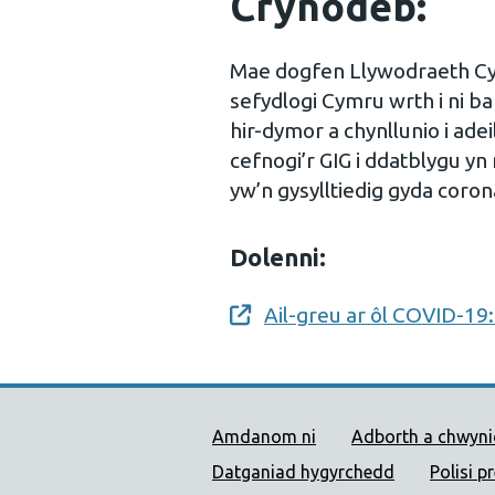
Crynodeb:
Mae dogfen Llywodraeth Cy
sefydlogi Cymru wrth i ni ba
hir-dymor a chynllunio i ad
cefnogi’r GIG i ddatblygu yn
yw’n gysylltiedig gyda coron
Dolenni:
Ail-greu ar ôl COVID-19:
Opens a new window
Dolenni Cymorth Iechyd
Amdanom ni
Adborth a chwyn
Datganiad hygyrchedd
Polisi p