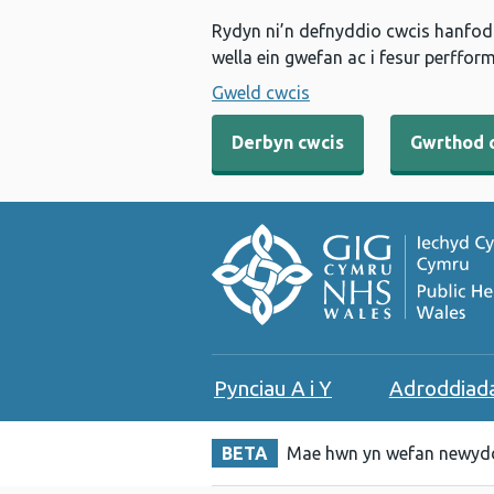
Rydyn ni’n defnyddio cwcis hanfodo
wella ein gwefan ac i fesur perfform
Gweld cwcis
Derbyn cwcis
Gwrthod 
Pynciau A i Y
Adroddiad
BETA
Mae hwn yn wefan newydd