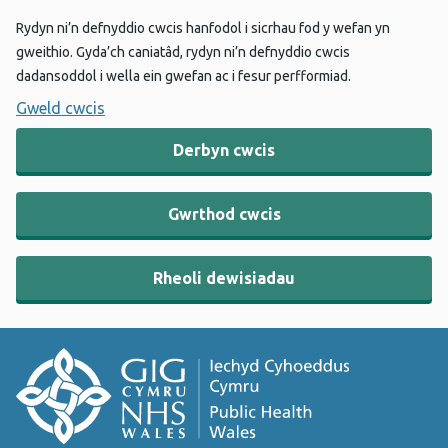
Rydyn ni’n defnyddio cwcis hanfodol i sicrhau fod y wefan yn
gweithio. Gyda’ch caniatâd, rydyn ni’n defnyddio cwcis
dadansoddol i wella ein gwefan ac i fesur perfformiad.
Gweld cwcis
Derbyn cwcis
Gwrthod cwcis
Rheoli dewisiadau