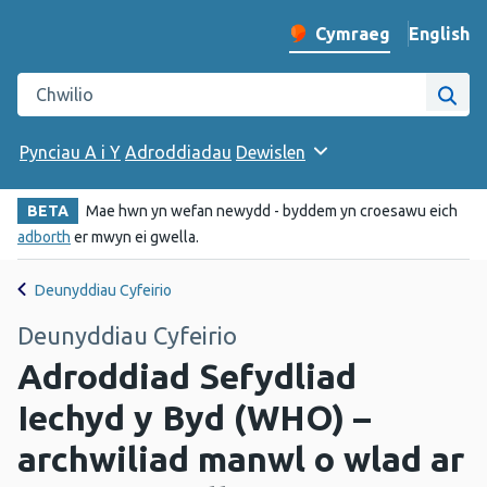
English
– Change 
Cymraeg
Newid iaith y wefan
Chwilio gwefan Iechyd Cyhoeddus Cymru
Chwi
Pynciau A i Y
Adroddiadau
Dewislen
BETA
Mae hwn yn wefan newydd - byddem yn croesawu eich
adborth
er mwyn ei gwella.
Deunyddiau Cyfeirio
Deunyddiau Cyfeirio
Adroddiad Sefydliad
Iechyd y Byd (WHO) –
archwiliad manwl o wlad ar