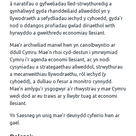
â naratifau o gyfweliadau lled-strwythuredig a
gynhaliwyd gyda rhanddeiliaid allweddol yn y
llywodraeth a sefydliadau iechyd y cyhoedd, gyda’r
nod o ddangos profiadau gwlad diriaethol wrth
hyrwyddo a gweithredu economïau llesiant.
Mae’r archwiliad manwl hwn yn canolbwyntio ar
ddull Cymru. Mae’n rhoi cyd-destun i ymrwymiad
Cymru i’r agenda economi llesiant, ac yn nodi
cysyniadau a strategaethau allweddol, strwythurau
a mecanweithiau llywodraethu, rôl iechyd (y
cyhoedd), a dulliau o fesur a monitro cynnydd.
Mae’n amlygu’r ysgogwyr a’r rhwystrau y mae Cymru
wedi dod ar eu traws ar y llwybr tuag at economi
llesiant.
Yn Saesneg yn unig mae’r deunydd cyfeirio hwn ar
gael.