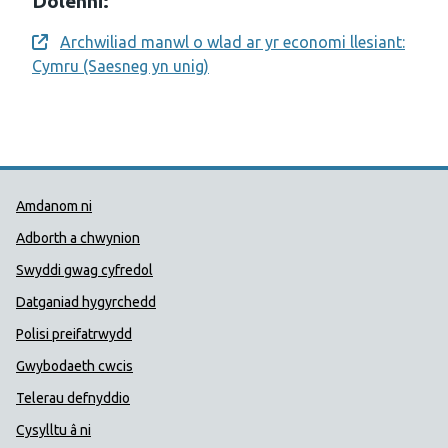
Dolenni:
Archwiliad manwl o wlad ar yr economi llesiant:
Opens a new window
Cymru (Saesneg yn unig)
Dolenni Cymorth Iechyd Cyhoedd
Amdanom ni
Adborth a chwynion
Swyddi gwag cyfredol
Datganiad hygyrchedd
Polisi preifatrwydd
Gwybodaeth cwcis
Telerau defnyddio
Cysylltu â ni