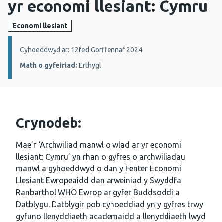
yr economi llesiant: Cymru
Economi llesiant
Manylion:
Cyhoeddwyd ar: 12fed Gorffennaf 2024
Math o gyfeiriad:
Erthygl
Crynodeb:
Mae’r ‘Archwiliad manwl o wlad ar yr economi
llesiant: Cymru’ yn rhan o gyfres o archwiliadau
manwl a gyhoeddwyd o dan y Fenter Economi
Llesiant Ewropeaidd dan arweiniad y Swyddfa
Ranbarthol WHO Ewrop ar gyfer Buddsoddi a
Datblygu. Datblygir pob cyhoeddiad yn y gyfres trwy
gyfuno llenyddiaeth academaidd a llenyddiaeth lwyd