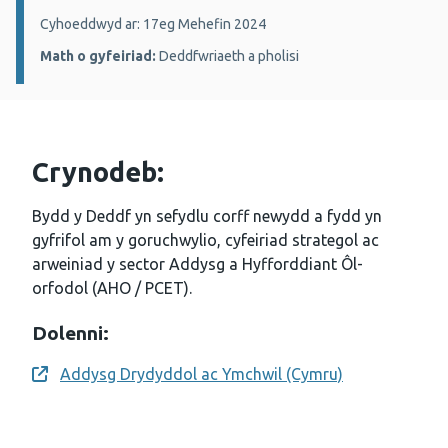
Manylion:
Cyhoeddwyd ar: 17eg Mehefin 2024
Math o gyfeiriad:
Deddfwriaeth a pholisi
Crynodeb:
Bydd y Deddf yn sefydlu corff newydd a fydd yn
gyfrifol am y goruchwylio, cyfeiriad strategol ac
arweiniad y sector Addysg a Hyfforddiant Ôl-
orfodol (AHO / PCET).
Dolenni:
Addysg Drydyddol ac Ymchwil (Cymru)
Opens a new window