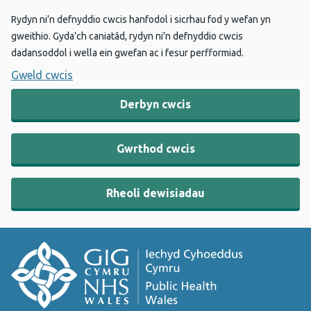
Rydyn ni’n defnyddio cwcis hanfodol i sicrhau fod y wefan yn
gweithio. Gyda’ch caniatâd, rydyn ni’n defnyddio cwcis
dadansoddol i wella ein gwefan ac i fesur perfformiad.
Gweld cwcis
Derbyn cwcis
Gwrthod cwcis
Rheoli dewisiadau