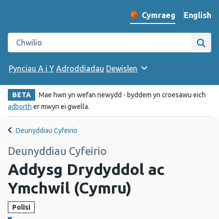
English
– Change 
Cymraeg
Newid iaith y wefan
Chwilio gwefan Iechyd Cyhoeddus Cymru
Chwi
Pynciau A i Y
Adroddiadau
Dewislen
BETA
Mae hwn yn wefan newydd - byddem yn croesawu eich
adborth
er mwyn ei gwella.
Deunyddiau Cyfeirio
Deunyddiau Cyfeirio
Addysg Drydyddol ac
Ymchwil (Cymru)
Polisi