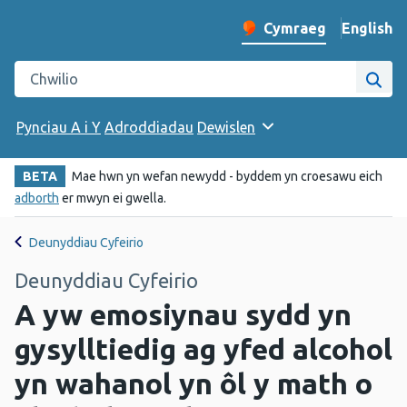
English
– Change 
Cymraeg
Newid iaith y wefan
Chwilio gwefan Iechyd Cyhoeddus Cymru
Chwi
Pynciau A i Y
Adroddiadau
Dewislen
BETA
Mae hwn yn wefan newydd - byddem yn croesawu eich
adborth
er mwyn ei gwella.
Deunyddiau Cyfeirio
Deunyddiau Cyfeirio
A yw emosiynau sydd yn
gysylltiedig ag yfed alcohol
yn wahanol yn ôl y math o