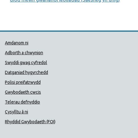
Dolenni Cymorth Iechyd Cyhoedd
Amdanom ni
Adborth a chwynion
Swyddi gwag cyfredol
Datganiad hygyrchedd
Polisi preifatrwydd
Gwybodaeth cwcis
Telerau defnyddio
Cysylltu â ni
Rhyddid Gwybodaeth (FOI)