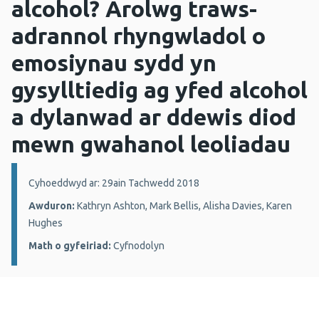
alcohol? Arolwg traws-
adrannol rhyngwladol o
emosiynau sydd yn
gysylltiedig ag yfed alcohol
a dylanwad ar ddewis diod
mewn gwahanol leoliadau
Manylion:
Cyhoeddwyd ar: 29ain Tachwedd 2018
Awduron:
Kathryn Ashton, Mark Bellis, Alisha Davies, Karen
Hughes
Math o gyfeiriad:
Cyfnodolyn