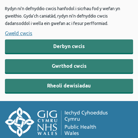
Rydyn ni’n defnyddio cwcis hanfodol i sicrhau fod y wefan yn
gweithio. Gyda’ch caniatâd, rydyn ni’n defnyddio cwcis
dadansoddol i wella ein gwefan ac i fesur perfformiad.
Gweld cwcis
Derbyn cwcis
Gwrthod cwcis
Rheoli dewisiadau