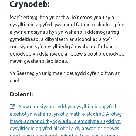
Crynodeb:
Mae’r erthygl hon yn archwilio’r emosiynau sy’n
gysylltiedig ag yfed gwahanol fathau o alcohol, p’un
a yw’r emosiynau hyn yn wahanol i ddemograffeg
gymdeithasol a dibyniaeth ar alcohol ac a yw’r
emosiynau sy’n gysylltiedig â gwahanol fathau o
ddiodydd yn dylanwadu ar ddewis pobl o ddiodydd
mewn gwahanol leoliadau.
Yn Saesneg yn unig mae’r deunydd cyfeirio hwn ar
gael.
Dolenni:
A yw emosiynau sydd yn gysylltiedig ag yfed
Opens a new window
alcohol yn wahanol yn ôl y math o alcohol? Arolwg
traws-adrannol rhyngwladol o emosiynau sydd yn
gysylltiedig ag yfed alcohol a dylanwad ar ddewis
diod mewn gwahanol leoliadau (Saesneg yn unig)