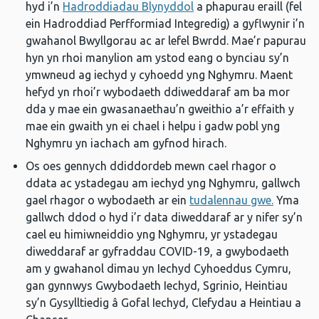
hyd i’n
Hadroddiadau Blynyddol
a phapurau eraill (fel
ein Hadroddiad Perfformiad Integredig) a gyflwynir i’n
gwahanol Bwyllgorau ac ar lefel Bwrdd. Mae’r papurau
hyn yn rhoi manylion am ystod eang o bynciau sy’n
ymwneud ag iechyd y cyhoedd yng Nghymru. Maent
hefyd yn rhoi’r wybodaeth ddiweddaraf am ba mor
dda y mae ein gwasanaethau’n gweithio a’r effaith y
mae ein gwaith yn ei chael i helpu i gadw pobl yng
Nghymru yn iachach am gyfnod hirach.
Os oes gennych ddiddordeb mewn cael rhagor o
ddata ac ystadegau am iechyd yng Nghymru, gallwch
gael rhagor o wybodaeth ar ein
tudalennau gwe.
Yma
gallwch ddod o hyd i’r data diweddaraf ar y nifer sy’n
cael eu himiwneiddio yng Nghymru, yr ystadegau
diweddaraf ar gyfraddau COVID-19, a gwybodaeth
am y gwahanol dimau yn Iechyd Cyhoeddus Cymru,
gan gynnwys Gwybodaeth Iechyd, Sgrinio, Heintiau
sy’n Gysylltiedig â Gofal Iechyd, Clefydau a Heintiau a