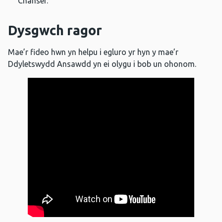
Chanser.
Dysgwch ragor
Mae’r fideo hwn yn helpu i egluro yr hyn y mae’r
Ddyletswydd Ansawdd yn ei olygu i bob un ohonom.