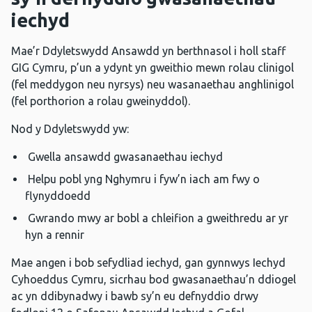
iechyd
Mae’r Ddyletswydd Ansawdd yn berthnasol i holl staff
GIG Cymru, p’un a ydynt yn gweithio mewn rolau clinigol
(fel meddygon neu nyrsys) neu wasanaethau anghlinigol
(fel porthorion a rolau gweinyddol).
Nod y Ddyletswydd yw:
Gwella ansawdd gwasanaethau iechyd
Helpu pobl yng Nghymru i fyw’n iach am fwy o
flynyddoedd
Gwrando mwy ar bobl a chleifion a gweithredu ar yr
hyn a rennir
Mae angen i bob sefydliad iechyd, gan gynnwys Iechyd
Cyhoeddus Cymru, sicrhau bod gwasanaethau’n ddiogel
ac yn ddibynadwy i bawb sy’n eu defnyddio drwy