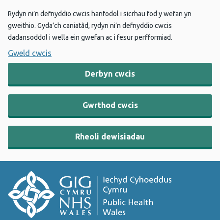
Rydyn ni’n defnyddio cwcis hanfodol i sicrhau fod y wefan yn
gweithio. Gyda’ch caniatâd, rydyn ni’n defnyddio cwcis
dadansoddol i wella ein gwefan ac i fesur perfformiad.
Gweld cwcis
Derbyn cwcis
Gwrthod cwcis
Rheoli dewisiadau