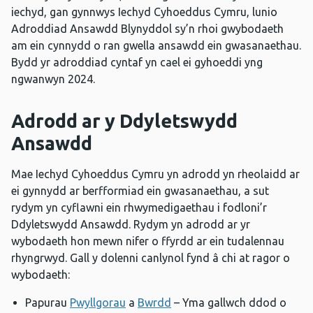
iechyd, gan gynnwys Iechyd Cyhoeddus Cymru, lunio
Adroddiad Ansawdd Blynyddol sy’n rhoi gwybodaeth
am ein cynnydd o ran gwella ansawdd ein gwasanaethau.
Bydd yr adroddiad cyntaf yn cael ei gyhoeddi yng
ngwanwyn 2024.
Adrodd ar y Ddyletswydd
Ansawdd
Mae Iechyd Cyhoeddus Cymru yn adrodd yn rheolaidd ar
ei gynnydd ar berfformiad ein gwasanaethau, a sut
rydym yn cyflawni ein rhwymedigaethau i fodloni’r
Ddyletswydd Ansawdd. Rydym yn adrodd ar yr
wybodaeth hon mewn nifer o ffyrdd ar ein tudalennau
rhyngrwyd. Gall y dolenni canlynol fynd â chi at ragor o
wybodaeth:
Papurau
Pwyllgorau
a
Bwrdd
– Yma gallwch ddod o