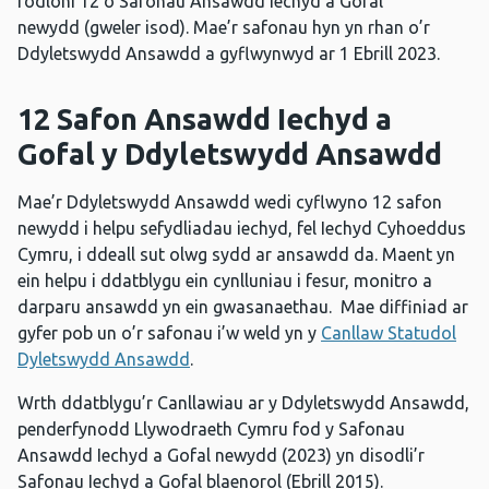
fodloni 12 o Safonau Ansawdd Iechyd a Gofal
newydd (gweler isod). Mae’r safonau hyn yn rhan o’r
Ddyletswydd Ansawdd a gyflwynwyd ar 1 Ebrill 2023.
12 Safon Ansawdd Iechyd a
Gofal y Ddyletswydd Ansawdd
Mae’r Ddyletswydd Ansawdd wedi cyflwyno 12 safon
newydd i helpu sefydliadau iechyd, fel Iechyd Cyhoeddus
Cymru, i ddeall sut olwg sydd ar ansawdd da. Maent yn
ein helpu i ddatblygu ein cynlluniau i fesur, monitro a
darparu ansawdd yn ein gwasanaethau. Mae diffiniad ar
gyfer pob un o’r safonau i’w weld yn y
Canllaw Statudol
Dyletswydd Ansawdd
.
Wrth ddatblygu’r Canllawiau ar y Ddyletswydd Ansawdd,
penderfynodd Llywodraeth Cymru fod y Safonau
Ansawdd Iechyd a Gofal newydd (2023) yn disodli’r
Safonau Iechyd a Gofal blaenorol (Ebrill 2015).