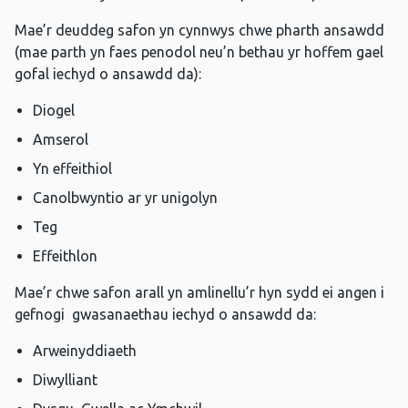
Mae’r deuddeg safon yn cynnwys chwe pharth ansawdd
(mae parth yn faes penodol neu’n bethau yr hoffem gael
gofal iechyd o ansawdd da):
Diogel
Amserol
Yn effeithiol
Canolbwyntio ar yr unigolyn
Teg
Effeithlon
Mae’r chwe safon arall yn amlinellu’r hyn sydd ei angen i
gefnogi gwasanaethau iechyd o ansawdd da:
Arweinyddiaeth
Diwylliant