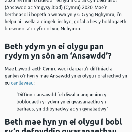
2023 fel rhan o Ddeddf Iechyd a Gofal Cymdeithasol
(Ansawdd ac Ymgysylltiad) (Cymru) 2020. Mae’n
berthnasol i bopeth a wnawn yn y GIG yng Nghymru, i’n
helpu ni i wella a diogelu iechyd, gofal a lles y boblogaeth
bresennol a’r dyfodol yng Nghymru.
Beth ydym yn ei olygu pan
rydym yn sôn am ‘Ansawdd’?
Mae Llywodraeth Cymru wedi darparu’r diffiniad a
ganlyn o’r hyn y mae Ansawdd yn ei olygu i ofal iechyd yn
eu
canllawiau
:
‘Diffinnir ansawdd fel diwallu anghenion y
boblogaeth yr ydym yn ei gwasanaethu yn
barhaus, yn ddibynadwy ac yn gynaliadwy.’
Beth mae hyn yn ei olygu i bobl
sy’n defnyddio gwasanaethau