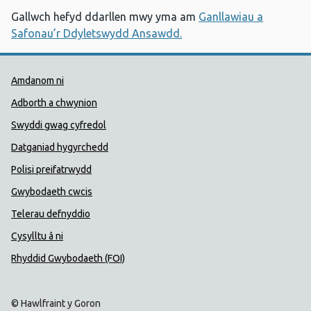
Gallwch hefyd ddarllen mwy yma am
Ganllawiau a
Safonau’r Ddyletswydd Ansawdd.
Dolenni Cymorth Iechyd Cyhoedd
Amdanom ni
Adborth a chwynion
Swyddi gwag cyfredol
Datganiad hygyrchedd
Polisi preifatrwydd
Gwybodaeth cwcis
Telerau defnyddio
Cysylltu â ni
Rhyddid Gwybodaeth (FOI)
© Hawlfraint y Goron