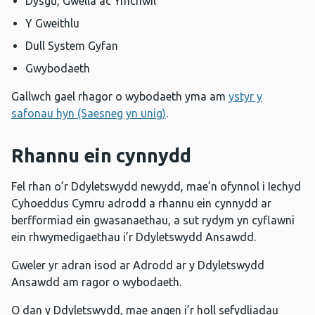
Dysgu, Gwella ac Ymchwil
Y Gweithlu
Dull System Gyfan
Gwybodaeth
Gallwch gael rhagor o wybodaeth yma am
ystyr y
safonau hyn (Saesneg yn unig)
.
Rhannu ein cynnydd
Fel rhan o’r Ddyletswydd newydd, mae’n ofynnol i Iechyd
Cyhoeddus Cymru adrodd a rhannu ein cynnydd ar
berfformiad ein gwasanaethau, a sut rydym yn cyflawni
ein rhwymedigaethau i’r Ddyletswydd Ansawdd.
Gweler yr adran isod ar Adrodd ar y Ddyletswydd
Ansawdd am ragor o wybodaeth.
O dan y Ddyletswydd, mae angen i’r holl sefydliadau