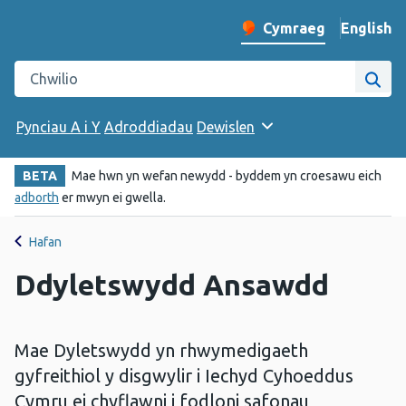
English
– Change 
Cymraeg
Newid iaith y wefan
Chwilio gwefan Iechyd Cyhoeddus Cymru
Chwi
Pynciau A i Y
Adroddiadau
Dewislen
BETA
Mae hwn yn wefan newydd - byddem yn croesawu eich
adborth
er mwyn ei gwella.
Hafan
Ddyletswydd Ansawdd
Mae Dyletswydd yn rhwymedigaeth
gyfreithiol y disgwylir i Iechyd Cyhoeddus
Cymru ei chyflawni i fodloni safonau