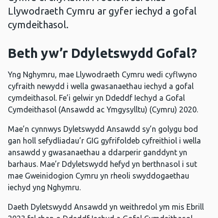
Llywodraeth Cymru ar gyfer iechyd a gofal
cymdeithasol.
Beth yw’r Ddyletswydd Gofal?
Yng Nghymru, mae Llywodraeth Cymru wedi cyflwyno
cyfraith newydd i wella gwasanaethau iechyd a gofal
cymdeithasol. Fe’i gelwir yn Ddeddf Iechyd a Gofal
Cymdeithasol (Ansawdd ac Ymgysylltu) (Cymru) 2020.
Mae’n cynnwys Dyletswydd Ansawdd sy’n golygu bod
gan holl sefydliadau’r GIG gyfrifoldeb cyfreithiol i wella
ansawdd y gwasanaethau a ddarperir ganddynt yn
barhaus. Mae’r Ddyletswydd hefyd yn berthnasol i sut
mae Gweinidogion Cymru yn rheoli swyddogaethau
iechyd yng Nghymru.
Daeth Dyletswydd Ansawdd yn weithredol ym mis Ebrill