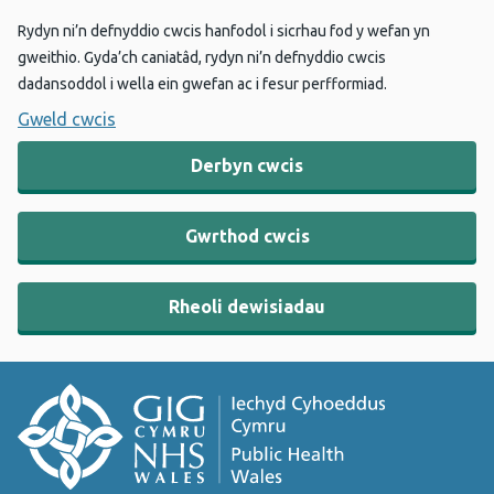
Rydyn ni’n defnyddio cwcis hanfodol i sicrhau fod y wefan yn
gweithio. Gyda’ch caniatâd, rydyn ni’n defnyddio cwcis
dadansoddol i wella ein gwefan ac i fesur perfformiad.
Gweld cwcis
Derbyn cwcis
Gwrthod cwcis
Rheoli dewisiadau