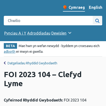
English
– Change 
Cymraeg
Newid iaith y wefan
Chwilio gwefan Iechyd Cyhoeddus Cymru
Chwi
Pynciau A i Y
Adroddiadau
Dewislen
BETA
Mae hwn yn wefan newydd - byddem yn croesawu eich
adborth
er mwyn ei gwella.
Datgeliadau Rhyddid Gwybodaeth
FOI 2023 104 – Clefyd
Lyme
Cyfeirnod Rhyddid Gwybodaeth:
FOI 2023 104