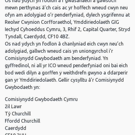
Os nad ydych yn fodlon â’r gwasanaeth a gawsoch
mewn perthynas â’ch cais ac yr hoffech wneud cwyn neu
ofyn am adolygiad o’r penderfyniad, dylech ysgrifennu at
Reolwr Cwynion Corfforaethol, Ymddiriedolaeth GIG
Iechyd Cyhoeddus Cymru, 3, Rhif 2, Capital Quarter, Stryd
Tyndall, Caerdydd, CF10 4BZ.
Os nad ydych yn fodlon â chanlyniad eich cwyn neu’ch
adolygiad, gallwch wneud cais yn uniongyrchol i’r
Comisiynydd Gwybodaeth am benderfyniad. Yn
gyffredinol, ni all yr ICO wneud penderfyniad oni bai eich
bod wedi dilyn a gorffen y weithdrefn gwyno a ddarperir
gan yr Ymddiriedolaeth. Gellir cysylltu â’r Comisiynydd
Gwybodaeth yn:
Comisiynydd Gwybodaeth Cymru
2il Lawr
Tŷ Churchill
Ffordd Churchill
Caerdydd