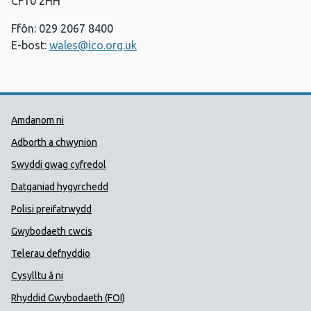
CF10 2HH
Ffôn: 029 2067 8400
E-bost:
wales@ico.org.uk
Dolenni Cymorth Iechyd Cyhoedd
Amdanom ni
Adborth a chwynion
Swyddi gwag cyfredol
Datganiad hygyrchedd
Polisi preifatrwydd
Gwybodaeth cwcis
Telerau defnyddio
Cysylltu â ni
Rhyddid Gwybodaeth (FOI)