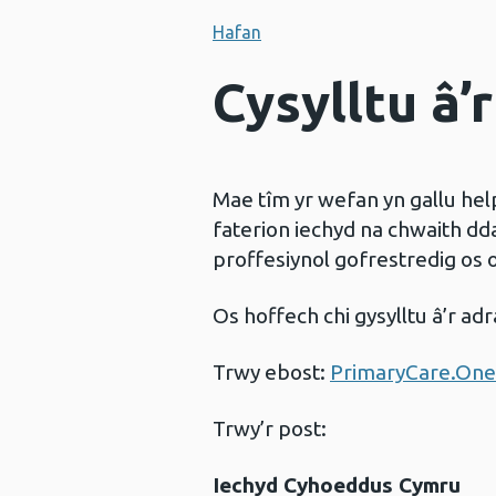
Hafan
Cysylltu â’
Mae tîm yr wefan yn gallu hel
faterion iechyd na chwaith dd
proffesiynol gofrestredig os 
Os hoffech chi gysylltu â’r adr
Trwy ebost:
PrimaryCare.One
Trwy’r post:
Iechyd Cyhoeddus Cymru