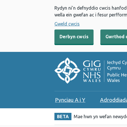
Rydyn ni’n defnyddio cwcis hanfodo
wella ein gwefan ac i fesur perfform
Gweld cwcis
Derbyn cwcis
Gwrthod 
Pynciau A i Y
Adroddiad
BETA
Mae hwn yn wefan newydd