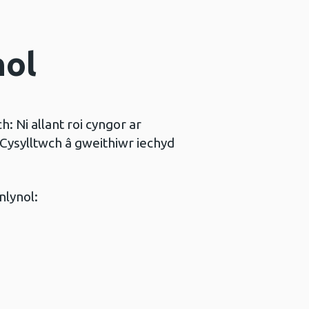
nol
 Ni allant roi cyngor ar
 Cysylltwch â gweithiwr iechyd
nlynol: