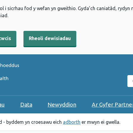
l i sicrhau fod y wefan yn gweithio. Gyda’ch caniatâd, rydyn
iad.
cwcis
Rheoli dewisiadau
C
au
Data
Newyddion
Ar Gyfer Partne
 - byddem yn croesawu eich
adborth
er mwyn ei gwella.