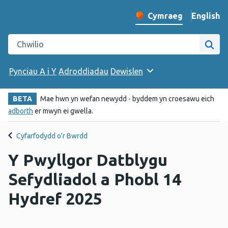
English
– Change 
Cymraeg
Newid iaith y wefan
Chwilio gwefan Iechyd Cyhoeddus Cymru
Chwi
Pynciau A i Y
Adroddiadau
Dewislen
BETA
Mae hwn yn wefan newydd - byddem yn croesawu eich
adborth
er mwyn ei gwella.
Cyfarfodydd o’r Bwrdd
Y Pwyllgor Datblygu
Sefydliadol a Phobl 14
Hydref 2025