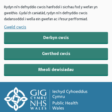
Rydyn ni’n defnyddio cwcis hanfodol i sicrhau fod y wefan yn
gweithio. Gyda’ch caniatâd, rydyn ni’n defnyddio cwcis
dadansoddol i wella ein gwefan ac i fesur perfformiad.
Gweld cwcis
Derbyn cwcis
Gwrthod cwcis
Rheoli dewisiadau