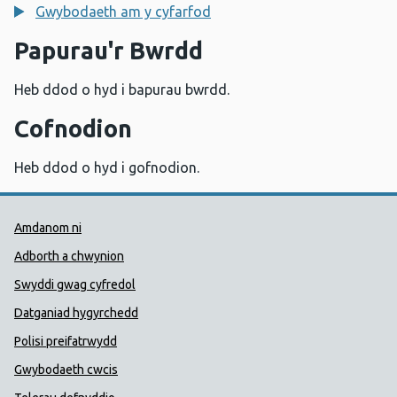
Gwybodaeth am y cyfarfod
Papurau'r Bwrdd
Heb ddod o hyd i bapurau bwrdd.
Cofnodion
Heb ddod o hyd i gofnodion.
Dolenni Cymorth Iechyd Cyhoedd
Amdanom ni
Adborth a chwynion
Swyddi gwag cyfredol
Datganiad hygyrchedd
Polisi preifatrwydd
Gwybodaeth cwcis