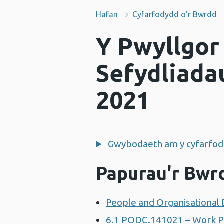
Hafan
Cyfarfodydd o’r Bwrdd
Y Pwyllgor
Sefydliada
2021
Gwybodaeth am y cyfarfod
Papurau'r Bwr
People and Organisationa
6.1 PODC.141021 – Work P