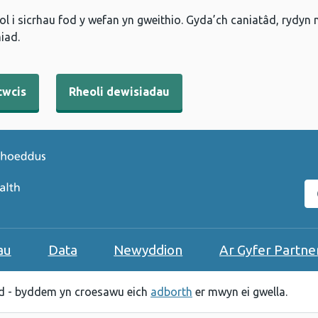
l i sicrhau fod y wefan yn gweithio. Gyda’ch caniatâd, rydyn
iad.
cwcis
Rheoli dewisiadau
C
au
Data
Newyddion
Ar Gyfer Partne
 - byddem yn croesawu eich
adborth
er mwyn ei gwella.