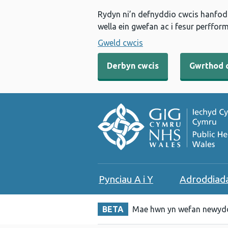
Rydyn ni’n defnyddio cwcis hanfodo
wella ein gwefan ac i fesur perfform
Gweld cwcis
Derbyn cwcis
Gwrthod 
Pynciau A i Y
Adroddiad
BETA
Mae hwn yn wefan newydd