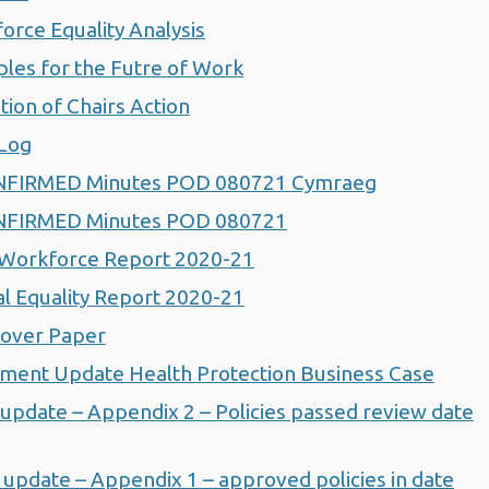
rce Equality Analysis
les for the Futre of Work
ion of Chairs Action
 Log
NFIRMED Minutes POD 080721 Cymraeg
NFIRMED Minutes POD 080721
Workforce Report 2020-21
 Equality Report 2020-21
Cover Paper
ment Update Health Protection Business Case
update – Appendix 2 – Policies passed review date
update – Appendix 1 – approved policies in date