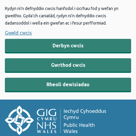
Rydyn ni’n defnyddio cwcis hanfodol i sicrhau fod y wefan yn
gweithio. Gyda’ch caniatâd, rydyn ni’n defnyddio cwcis
dadansoddol i wella ein gwefan ac i fesur perfformiad.
Gweld cwcis
Derbyn cwcis
Gwrthod cwcis
Rheoli dewisiadau