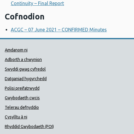
Continuity – Final Report
Cofnodion
ACGC – 07 June 2021 – CONFIRMED Minutes
Dolenni Cymorth Iechyd Cyhoedd
Amdanom ni
Adborth a chwynion
Swyddi gwag cyfredol
Datganiad hygyrchedd
Polisi preifatrwydd
Gwybodaeth cwcis
Telerau defnyddio
Cysylltu â ni
Rhyddid Gwybodaeth (FOI)