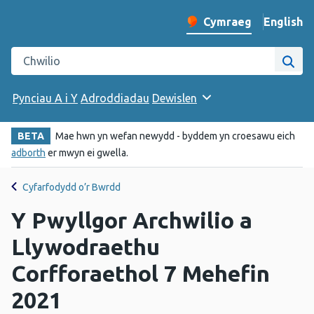
English
– Change 
Cymraeg
Newid iaith y wefan
Chwilio gwefan Iechyd Cyhoeddus Cymru
Chwi
Pynciau A i Y
Adroddiadau
Dewislen
BETA
Mae hwn yn wefan newydd - byddem yn croesawu eich
adborth
er mwyn ei gwella.
Cyfarfodydd o’r Bwrdd
Y Pwyllgor Archwilio a
Llywodraethu
Corfforaethol 7 Mehefin
2021