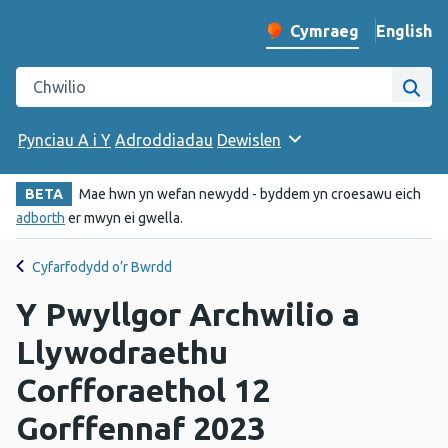
English
– Change 
Cymraeg
Newid iaith y wefan
Chwilio gwefan Iechyd Cyhoeddus Cymru
Chwi
Pynciau A i Y
Adroddiadau
Dewislen
BETA
Mae hwn yn wefan newydd - byddem yn croesawu eich
adborth
er mwyn ei gwella.
Cyfarfodydd o’r Bwrdd
Y Pwyllgor Archwilio a
Llywodraethu
Corfforaethol 12
Gorffennaf 2023