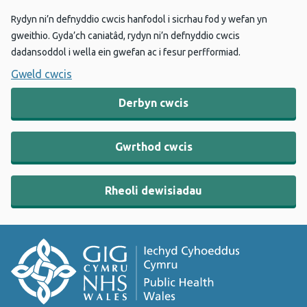
Rydyn ni’n defnyddio cwcis hanfodol i sicrhau fod y wefan yn
gweithio. Gyda’ch caniatâd, rydyn ni’n defnyddio cwcis
dadansoddol i wella ein gwefan ac i fesur perfformiad.
Gweld cwcis
Derbyn cwcis
Gwrthod cwcis
Rheoli dewisiadau