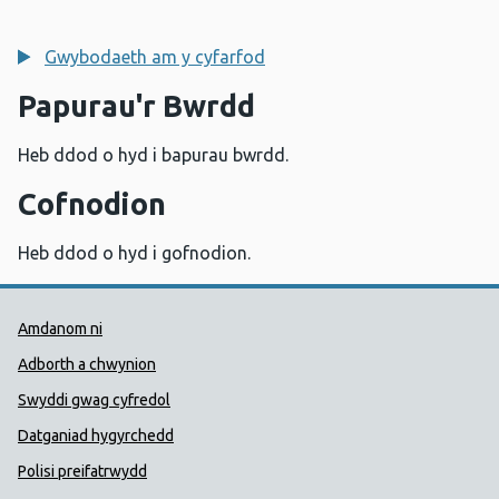
Gwybodaeth am y cyfarfod
Papurau'r Bwrdd
Heb ddod o hyd i bapurau bwrdd.
Cofnodion
Heb ddod o hyd i gofnodion.
Dolenni Cymorth Iechyd Cyhoedd
Amdanom ni
Adborth a chwynion
Swyddi gwag cyfredol
Datganiad hygyrchedd
Polisi preifatrwydd