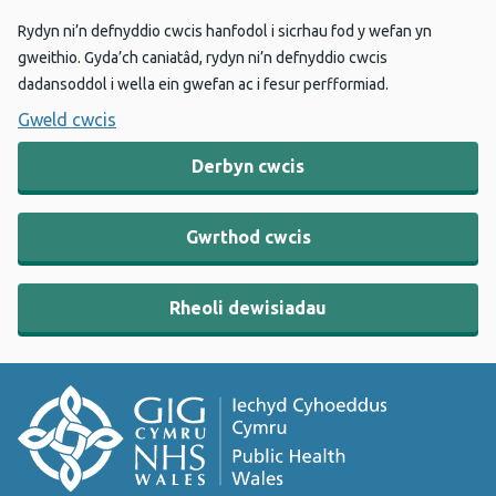
Rydyn ni’n defnyddio cwcis hanfodol i sicrhau fod y wefan yn
gweithio. Gyda’ch caniatâd, rydyn ni’n defnyddio cwcis
dadansoddol i wella ein gwefan ac i fesur perfformiad.
Gweld cwcis
Derbyn cwcis
Gwrthod cwcis
Rheoli dewisiadau