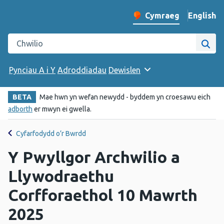
English
– Change 
Cymraeg
Newid iaith y wefan
Chwilio gwefan Iechyd Cyhoeddus Cymru
Chwi
Pynciau A i Y
Adroddiadau
Dewislen
BETA
Mae hwn yn wefan newydd - byddem yn croesawu eich
adborth
er mwyn ei gwella.
Cyfarfodydd o’r Bwrdd
Y Pwyllgor Archwilio a
Llywodraethu
Corfforaethol 10 Mawrth
2025