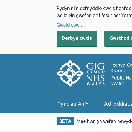
Rydyn ni’n defnyddio cwcis hanfodo
wella ein gwefan ac i fesur perfform
Gweld cwcis
Derbyn cwcis
Gwrthod 
Pynciau A i Y
Adroddiad
BETA
Mae hwn yn wefan newydd