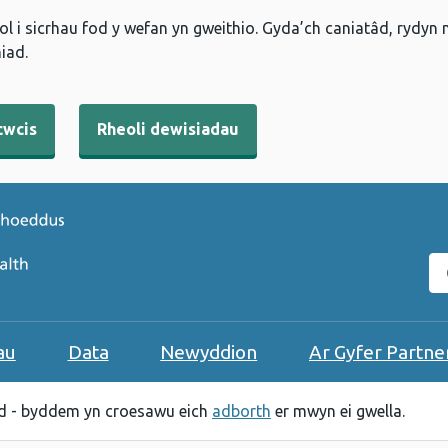
l i sicrhau fod y wefan yn gweithio. Gyda’ch caniatâd, rydyn
iad.
cwcis
Rheoli dewisiadau
C
au
Data
Newyddion
Ar Gyfer Partne
 - byddem yn croesawu eich
adborth
er mwyn ei gwella.