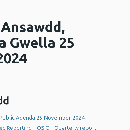
 Ansawdd,
a Gwella 25
2024
dd
 Public Agenda 25 November 2024
c Reporting – QSIC – Quarterly report