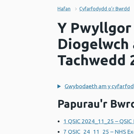
Hafan
Cyfarfodydd o’r Bwrdd
Y Pwyllgor
Diogelwch 
Tachwedd 
Gwybodaeth am y cyfarfod
Papurau'r Bwr
1 QSIC 2024_11_25 – QSIC
7 QSIC_24_11_25 – NHS Exe