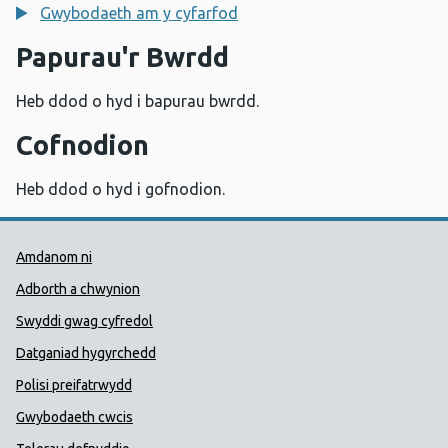
Gwybodaeth am y cyfarfod
Papurau'r Bwrdd
Heb ddod o hyd i bapurau bwrdd.
Cofnodion
Heb ddod o hyd i gofnodion.
Dolenni Cymorth Iechyd Cyhoedd
Amdanom ni
Adborth a chwynion
Swyddi gwag cyfredol
Datganiad hygyrchedd
Polisi preifatrwydd
Gwybodaeth cwcis