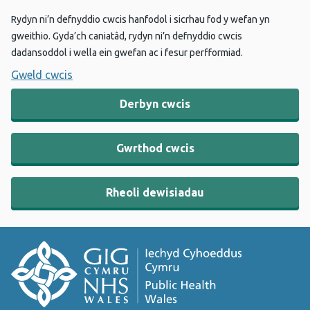
Rydyn ni’n defnyddio cwcis hanfodol i sicrhau fod y wefan yn
gweithio. Gyda’ch caniatâd, rydyn ni’n defnyddio cwcis
dadansoddol i wella ein gwefan ac i fesur perfformiad.
Gweld cwcis
Derbyn cwcis
Gwrthod cwcis
Rheoli dewisiadau