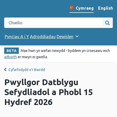
English
– Change 
Cymraeg
Newid iaith y wefan
Chwilio gwefan Iechyd Cyhoeddus Cymru
Chwi
Pynciau A i Y
Adroddiadau
Dewislen
BETA
Mae hwn yn wefan newydd - byddem yn croesawu eich
adborth
er mwyn ei gwella.
Cyfarfodydd o’r Bwrdd
Pwyllgor Datblygu
Sefydliadol a Phobl 15
Hydref 2026