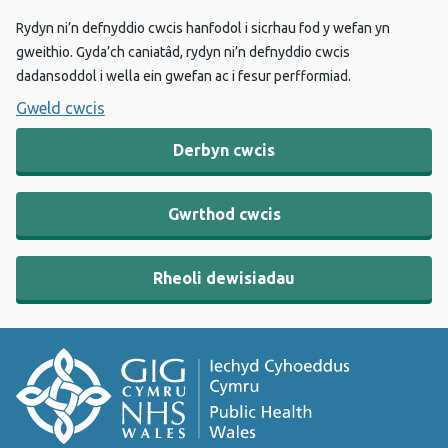
Rydyn ni’n defnyddio cwcis hanfodol i sicrhau fod y wefan yn
gweithio. Gyda’ch caniatâd, rydyn ni’n defnyddio cwcis
dadansoddol i wella ein gwefan ac i fesur perfformiad.
Gweld cwcis
Derbyn cwcis
Gwrthod cwcis
Rheoli dewisiadau