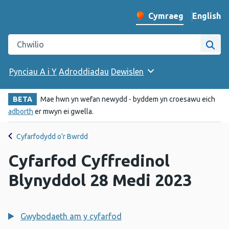
English
– Change 
Cymraeg
Newid iaith y wefan
Chwilio gwefan Iechyd Cyhoeddus Cymru
Chwi
Pynciau A i Y
Adroddiadau
Dewislen
BETA
Mae hwn yn wefan newydd - byddem yn croesawu eich
adborth
er mwyn ei gwella.
Cyfarfodydd o’r Bwrdd
Cyfarfod Cyffredinol
Blynyddol 28 Medi 2023
Gwybodaeth am y cyfarfod