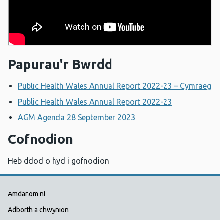
Papurau'r Bwrdd
Public Health Wales Annual Report 2022-23 – Cymraeg
Public Health Wales Annual Report 2022-23
AGM Agenda 28 September 2023
Cofnodion
Heb ddod o hyd i gofnodion.
Dolenni Cymorth Iechyd Cyhoedd
Amdanom ni
Adborth a chwynion