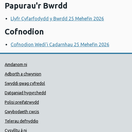
Papurau'r Bwrdd
Llyfr Cyfarfodydd y Bwrdd 25 Mehefin 2026
Cofnodion
Cofnodion Wedi’i Cadarnhau 25 Mehefin 2026
Dolenni Cymorth Iechyd Cyhoedd
Amdanom ni
Adborth a chwynion
Swyddi gwag cyfredol
Datganiad hygyrchedd
Polisi preifatrwydd
Gwybodaeth cwcis
Telerau defnyddio
Cysylltu â ni