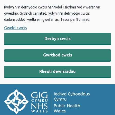
Rydyn ni’n defnyddio cwcis hanfodol i sicrhau fod y wefan yn
gweithio. Gyda’ch caniatâd, rydyn ni’n defnyddio cwcis
dadansoddol i wella ein gwefan ac i fesur perfformiad.
Gweld cwcis
Derbyn cwcis
Gwrthod cwcis
Rheoli dewisiadau