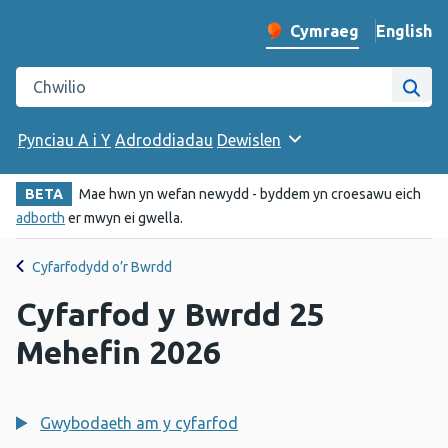
English
– Change 
Cymraeg
Newid iaith y wefan
Chwilio gwefan Iechyd Cyhoeddus Cymru
Chwi
Pynciau A i Y
Adroddiadau
Dewislen
BETA
Mae hwn yn wefan newydd - byddem yn croesawu eich
adborth
er mwyn ei gwella.
Cyfarfodydd o’r Bwrdd
Cyfarfod y Bwrdd 25
Mehefin 2026
Gwybodaeth am y cyfarfod