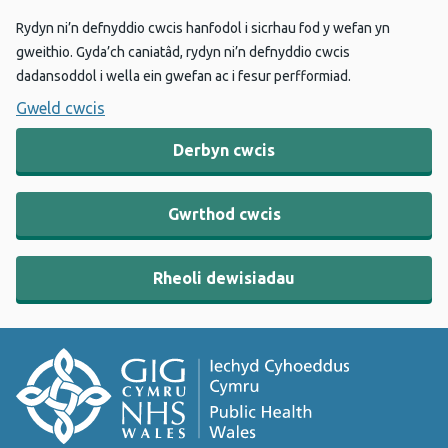
Rydyn ni’n defnyddio cwcis hanfodol i sicrhau fod y wefan yn
gweithio. Gyda’ch caniatâd, rydyn ni’n defnyddio cwcis
dadansoddol i wella ein gwefan ac i fesur perfformiad.
Gweld cwcis
Derbyn cwcis
Gwrthod cwcis
Rheoli dewisiadau