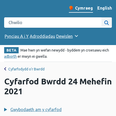
English
– Change 
Cymraeg
Newid iaith y wefan
Chwilio gwefan Iechyd Cyhoeddus Cymru
Chwi
Pynciau A i Y
Adroddiadau
Dewislen
BETA
Mae hwn yn wefan newydd - byddem yn croesawu eich
adborth
er mwyn ei gwella.
Cyfarfodydd o’r Bwrdd
Cyfarfod Bwrdd 24 Mehefin
2021
Gwybodaeth am y cyfarfod