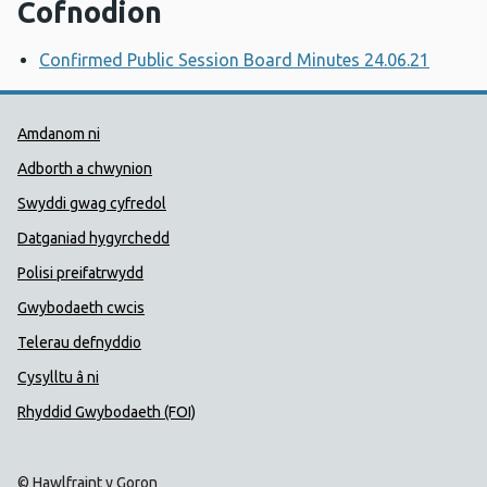
Cofnodion
Confirmed Public Session Board Minutes 24.06.21
Dolenni Cymorth Iechyd Cyhoedd
Amdanom ni
Adborth a chwynion
Swyddi gwag cyfredol
Datganiad hygyrchedd
Polisi preifatrwydd
Gwybodaeth cwcis
Telerau defnyddio
Cysylltu â ni
Rhyddid Gwybodaeth (FOI)
© Hawlfraint y Goron