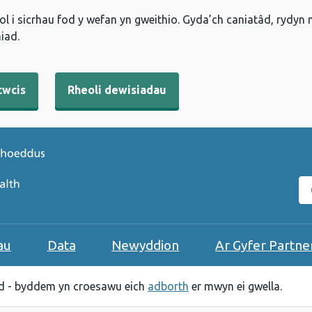
l i sicrhau fod y wefan yn gweithio. Gyda’ch caniatâd, rydyn
iad.
cwcis
Rheoli dewisiadau
C
au
Data
Newyddion
Ar Gyfer Partne
 - byddem yn croesawu eich
adborth
er mwyn ei gwella.