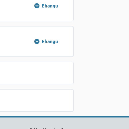
Ehangu
Welsh
–
Lesson
1
Ehangu
Welsh
–
Lesson
2