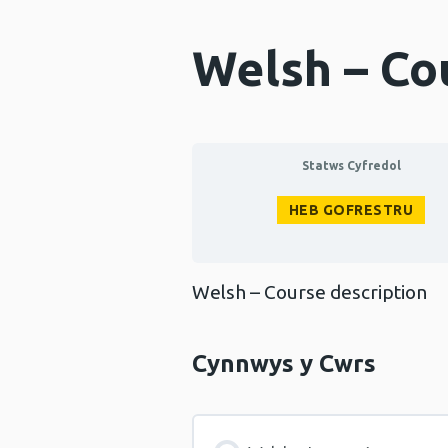
Welsh – Co
Statws Cyfredol
HEB GOFRESTRU
Welsh – Course description
Cynnwys y Cwrs