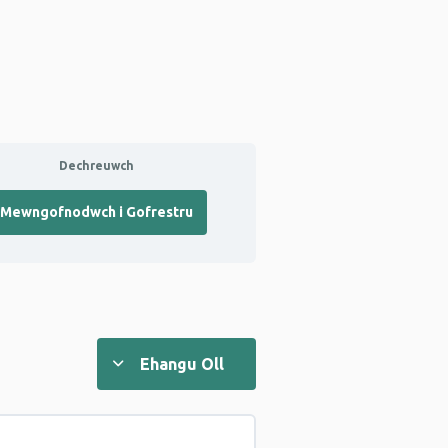
Dechreuwch
Mewngofnodwch i Gofrestru
Ehangu Oll
Lessons