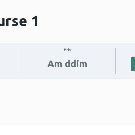
urse 1
Pris
Am ddim