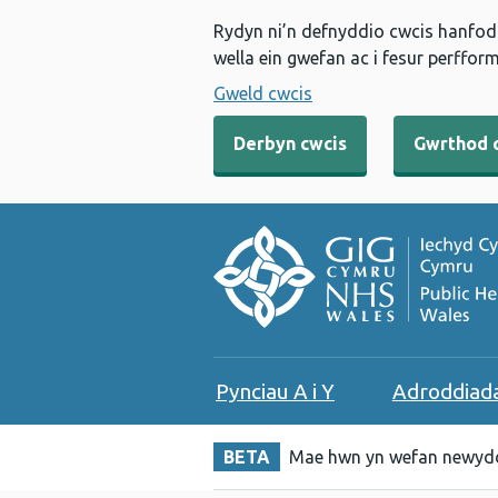
Rydyn ni’n defnyddio cwcis hanfodo
wella ein gwefan ac i fesur perfform
Gweld cwcis
Derbyn cwcis
Gwrthod 
Pynciau A i Y
Adroddiad
BETA
Mae hwn yn wefan newydd