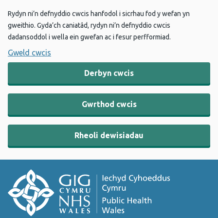
Rydyn ni’n defnyddio cwcis hanfodol i sicrhau fod y wefan yn
gweithio. Gyda’ch caniatâd, rydyn ni’n defnyddio cwcis
dadansoddol i wella ein gwefan ac i fesur perfformiad.
Gweld cwcis
Derbyn cwcis
Gwrthod cwcis
Rheoli dewisiadau