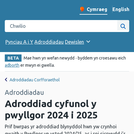
English
– Change 
Cymraeg
Newid iaith y wefan
Chwilio gwefan Iechyd Cyhoeddus Cymru
Chwi
Pynciau A i Y
Adroddiadau
Dewislen
BETA
Mae hwn yn wefan newydd - byddem yn croesawu eich
adborth
er mwyn ei gwella.
Adroddiadau Corfforaethol
Adroddiadau
Adroddiad cyfunol y
pwyllgor 2024 i 2025
Prif bwrpas yr adroddiad blynyddol hwn yw crynhoi
gwaith y Pwyllgor yn ystod 2024/25, ac i roi sicrwydd i’r