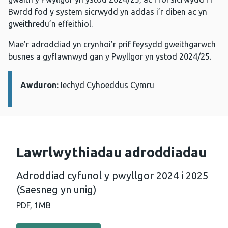
Bwrdd fod y system sicrwydd yn addas i’r diben ac yn
gweithredu’n effeithiol.
Mae’r adroddiad yn crynhoi’r prif feysydd gweithgarwch
busnes a gyflawnwyd gan y Pwyllgor yn ystod 2024/25.
Awduron:
Manylion:
Iechyd Cyhoeddus Cymru
Lawrlwythiadau adroddiadau
Adroddiad cyfunol y pwyllgor 2024 i 2025
(Saesneg yn unig)
PDF,
1MB
Llawrlwytho PDF - Adroddiad cyfunol y pwyllgor 2024 i 