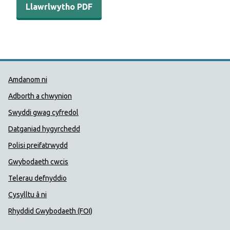
Llawrlwytho PDF
Dolenni Cymorth Iechyd Cyhoedd
Amdanom ni
Adborth a chwynion
Swyddi gwag cyfredol
Datganiad hygyrchedd
Polisi preifatrwydd
Gwybodaeth cwcis
Telerau defnyddio
Cysylltu â ni
Rhyddid Gwybodaeth (FOI)