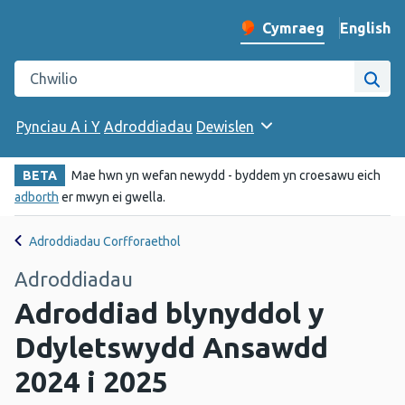
English
– Change 
Cymraeg
Newid iaith y wefan
Chwilio gwefan Iechyd Cyhoeddus Cymru
Chwi
Pynciau A i Y
Adroddiadau
Dewislen
BETA
Mae hwn yn wefan newydd - byddem yn croesawu eich
adborth
er mwyn ei gwella.
Adroddiadau Corfforaethol
Adroddiadau
Adroddiad blynyddol y
Ddyletswydd Ansawdd
2024 i 2025