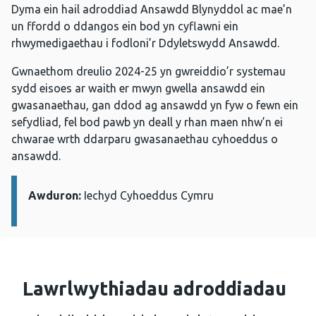
Dyma ein hail adroddiad Ansawdd Blynyddol ac mae’n
un ffordd o ddangos ein bod yn cyflawni ein
rhwymedigaethau i fodloni’r Ddyletswydd Ansawdd.
Gwnaethom dreulio 2024-25 yn gwreiddio’r systemau
sydd eisoes ar waith er mwyn gwella ansawdd ein
gwasanaethau, gan ddod ag ansawdd yn fyw o fewn ein
sefydliad, fel bod pawb yn deall y rhan maen nhw’n ei
chwarae wrth ddarparu gwasanaethau cyhoeddus o
ansawdd.
Awduron:
Manylion:
Iechyd Cyhoeddus Cymru
Lawrlwythiadau adroddiadau