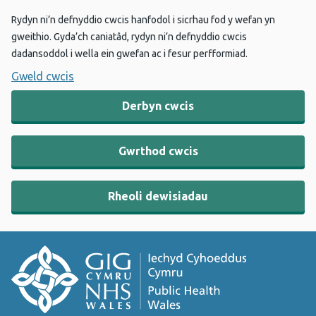
Rydyn ni’n defnyddio cwcis hanfodol i sicrhau fod y wefan yn
gweithio. Gyda’ch caniatâd, rydyn ni’n defnyddio cwcis
dadansoddol i wella ein gwefan ac i fesur perfformiad.
Gweld cwcis
Derbyn cwcis
Gwrthod cwcis
Rheoli dewisiadau