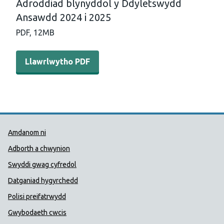
Adroddiad blynyddol y Ddyletswydd
Ansawdd 2024 i 2025
PDF,
12MB
Llawrlwytho PDF - Adroddiad blynyddol y Ddyletswydd
Llawrlwytho PDF
Dolenni Cymorth Iechyd Cyhoedd
Amdanom ni
Adborth a chwynion
Swyddi gwag cyfredol
Datganiad hygyrchedd
Polisi preifatrwydd
Gwybodaeth cwcis