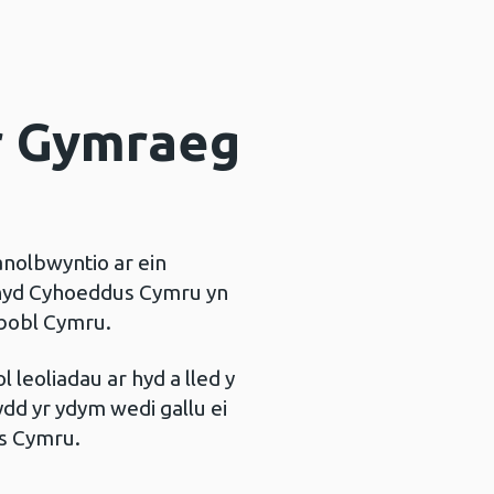
r Gymraeg
nolbwyntio ar ein
chyd Cyhoeddus Cymru yn
 bobl Cymru.
leoliadau ar hyd a lled y
ydd yr ydym wedi gallu ei
us Cymru.