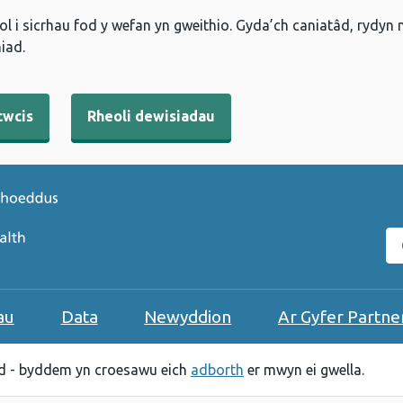
l i sicrhau fod y wefan yn gweithio. Gyda’ch caniatâd, rydyn
iad.
cwcis
Rheoli dewisiadau
C
au
Data
Newyddion
Ar Gyfer Partne
 - byddem yn croesawu eich
adborth
er mwyn ei gwella.