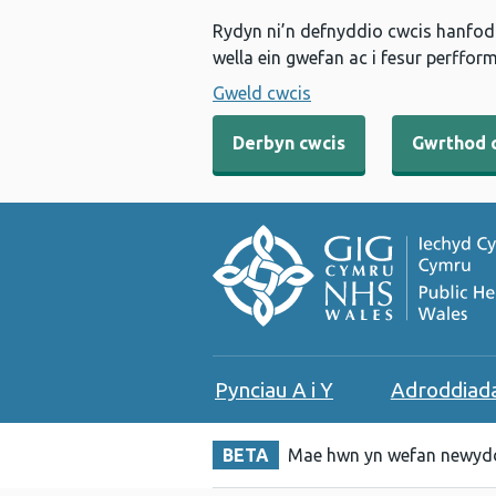
Rydyn ni’n defnyddio cwcis hanfodo
wella ein gwefan ac i fesur perfform
Gweld cwcis
Derbyn cwcis
Gwrthod 
Pynciau A i Y
Adroddiad
BETA
Mae hwn yn wefan newydd