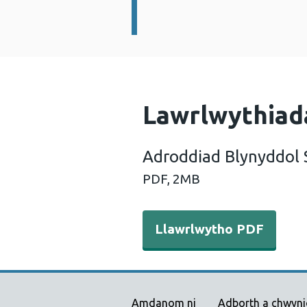
Manylion:
Lawrlwythiad
Adroddiad Blynyddol
PDF,
2MB
Llawrlwytho PDF - Adroddi
Llawrlwytho PDF
Amdanom ni
Adborth a chwyn