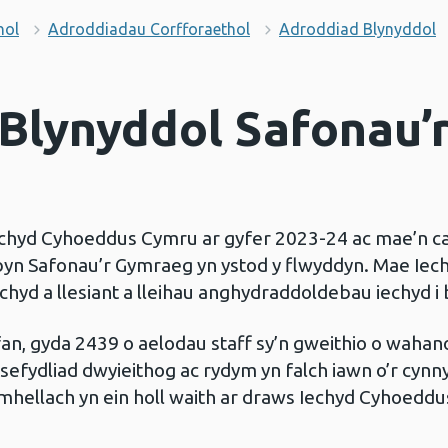
hol
Adroddiadau Corfforaethol
Adroddiad Blynyddol
Blynyddol Safonau’
chyd Cyhoeddus Cymru ar gyfer 2023-24 ac mae’n ca
byn Safonau’r Gymraeg yn ystod y flwyddyn. Mae Ie
echyd a llesiant a lleihau anghydraddoldebau iechyd i
n, gyda 2439 o aelodau staff sy’n gweithio o wahanol 
sefydliad dwyieithog ac rydym yn falch iawn o’r cynn
mhellach yn ein holl waith ar draws Iechyd Cyhoedd