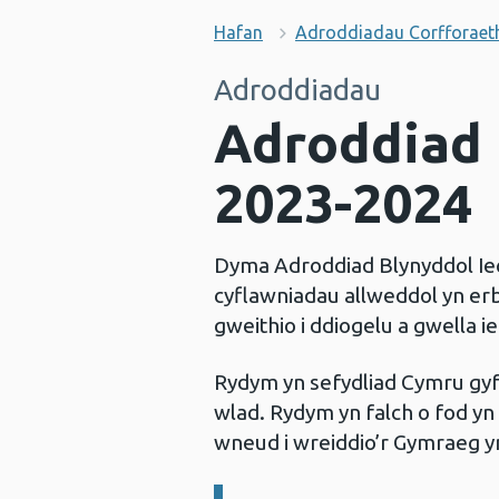
Hafan
Adroddiadau Corfforaet
Adroddiadau
Adroddiad 
2023-2024
Dyma Adroddiad Blynyddol Ie
cyflawniadau allweddol yn er
gweithio i ddiogelu a gwella i
Rydym yn sefydliad Cymru gyfa
wlad. Rydym yn falch o fod yn 
wneud i wreiddio’r Gymraeg y