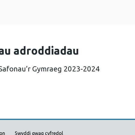
au adroddiadau
 Safonau’r Gymraeg 2023-2024
ad Blynyddol Safonau’r Gymraeg 2023-2024 (2 MB)
ion
Swyddi gwag cyfredol